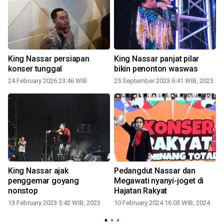
King Nassar persiapan
King Nassar panjat pilar
t
konser tunggal
bikin penonton waswas
24 February 2026 23:46 WIB
25 September 2023 6:41 WIB, 2023
King Nassar ajak
Pedangdut Nassar dan
penggemar goyang
Megawati nyanyi-joget di
nonstop
Hajatan Rakyat
13 February 2023 5:42 WIB, 2023
10 February 2024 16:03 WIB, 2024