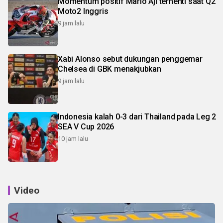
Momentum positif Mario Aji terhenti saat Q2
Moto2 Inggris
9 jam lalu
Xabi Alonso sebut dukungan penggemar
Chelsea di GBK menakjubkan
9 jam lalu
Indonesia kalah 0-3 dari Thailand pada Leg 2
SEA V Cup 2026
10 jam lalu
Video