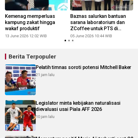
Kemenag memperluas
Baznas salurkan bantuan
kampung zakat hingga
sarana laboratorium dan
wakaf produktif
ZCoffee untuk PTS di
Yogyakarta
13 June 2026 12:02 WIB
05 June 2026 10:44 WIB
Berita Terpopuler
Pelatih timnas soroti potensi Mitchell Baker
21 jam lalu
Legislator minta kebijakan naturalisasi
dievaluasi usai Piala AFF 2026
10 jam lalu