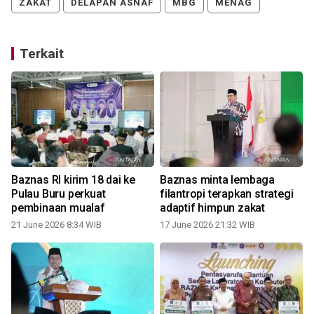
ZAKAT
DELAPAN ASNAF
MBG
MENAG
Terkait
Baznas RI kirim 18 dai ke
Baznas minta lembaga
Pulau Buru perkuat
filantropi terapkan strategi
pembinaan mualaf
adaptif himpun zakat
21 June 2026 8:34 WIB
17 June 2026 21:32 WIB