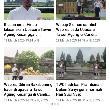
Ribuan umat Hindu
Wabup Sleman sambut
laksanakan Upacara Tawur
Wapres pada Upacara
Agung Kesangga di
Tawur Agung di Candi
Lapangan Wisnu Mandala
Prambanan
18 March 2026 15:24 WIB
28 March 2025 14:48 WIB, 2025
Candi Prambanan
Wapres Gibran Rakabuming
TWC hadirkan Prambanan
hadir di upacara Tawur
Dalam Sunyi guna hormati
Agung Kesanga di Candi
Hari Suci Nyepi
Prambanan
28 March 2025 14:09 WIB, 2025
27 March 2025 18:50 WIB, 2025