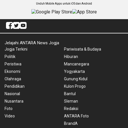
Unduh Mobile Apps untuk iOS dan Android
Jelajahi ANTARA News Jogja
Jogja Terkini
Pariwisata & Budaya
Politik
Hiburan
Peristiwa
Mancanegara
Ekonomi
Yogyakarta
Olahraga
Gunung Kidul
Pendidikan
Kulon Progo
Nasional
Bantul
Nusantara
Sleman
Foto
Redaksi
Video
ANTARA Foto
BrandA