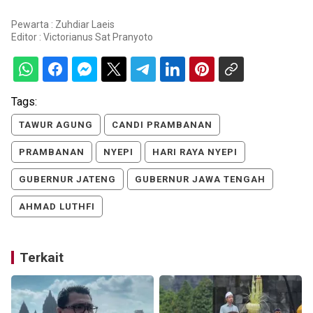
Pewarta : Zuhdiar Laeis
Editor :
Victorianus Sat Pranyoto
Tags:
TAWUR AGUNG
CANDI PRAMBANAN
PRAMBANAN
NYEPI
HARI RAYA NYEPI
GUBERNUR JATENG
GUBERNUR JAWA TENGAH
AHMAD LUTHFI
Terkait