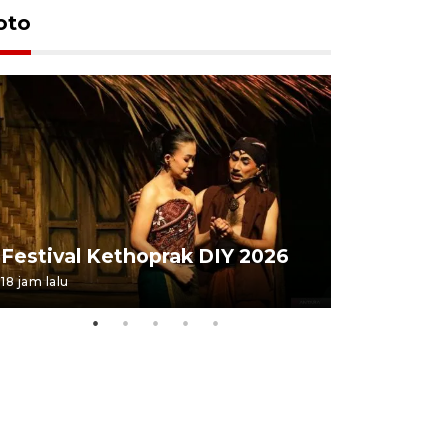
oto
Festival 
Festival Kethoprak DIY 2026
DIY
18 jam lalu
07 August 202