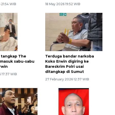
 21:54 WIB
18 May 2026 19:52 WIB
 tangkap The
Terduga bandar narkoba
emasuk sabu-sabu
Koko Erwin digiring ke
rwin
Bareskrim Polri usai
ditangkap di Sumut
6 17:37 WIB
27 February 2026 12:37 WIB