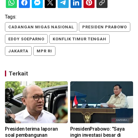
Tags:
CADANGAN MIGAS NASIONAL
PRESIDEN PRABOWO
EDDY SOEPARNO
KONFLIK TIMUR TENGAH
JAKARTA
MPR RI
Terkait
Presiden terima laporan
PresidenPrabowo: "Saya
soal pembangunan
ingin investasi besar di