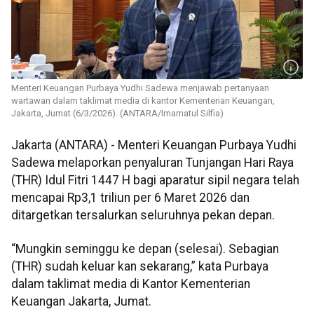
Menteri Keuangan Purbaya Yudhi Sadewa menjawab pertanyaan
wartawan dalam taklimat media di kantor Kementerian Keuangan,
Jakarta, Jumat (6/3/2026). (ANTARA/Imamatul Silfia)
Jakarta (ANTARA) - Menteri Keuangan Purbaya Yudhi
Sadewa melaporkan penyaluran Tunjangan Hari Raya
(THR) Idul Fitri 1447 H bagi aparatur sipil negara telah
mencapai Rp3,1 triliun per 6 Maret 2026 dan
ditargetkan tersalurkan seluruhnya pekan depan.
“Mungkin seminggu ke depan (selesai). Sebagian
(THR) sudah keluar kan sekarang,” kata Purbaya
dalam taklimat media di Kantor Kementerian
Keuangan Jakarta, Jumat.