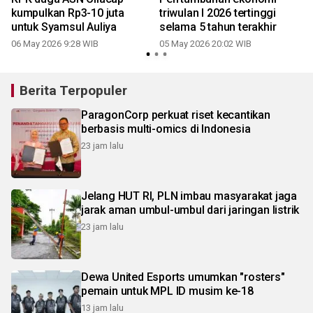
kumpulkan Rp3-10 juta
triwulan I 2026 tertinggi
a
untuk Syamsul Auliya
selama 5 tahun terakhir
06 May 2026 9:28 WIB
05 May 2026 20:02 WIB
2
Berita Terpopuler
ParagonCorp perkuat riset kecantikan
berbasis multi-omics di Indonesia
23 jam lalu
Jelang HUT RI, PLN imbau masyarakat jaga
jarak aman umbul-umbul dari jaringan listrik
23 jam lalu
Dewa United Esports umumkan "rosters"
pemain untuk MPL ID musim ke-18
13 jam lalu