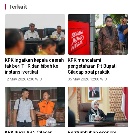
Terkait
KPK ingatkan kepala daerah
KPK mendalami
tak beri THR dan hibah ke
pengetahuan Plt Bupati
instansi vertikal
Cilacap soal praktik
pemerasan
12 May 2026 6:30 WIB
06 May 2026 12:00 WIB
3
KPK duga ASN Cilacap
Perrtumbuhan ekonomi