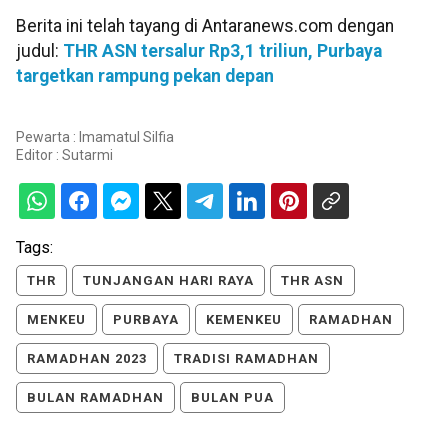
Berita ini telah tayang di Antaranews.com dengan
judul:
THR ASN tersalur Rp3,1 triliun, Purbaya
targetkan rampung pekan depan
Pewarta : Imamatul Silfia
Editor :
Sutarmi
Tags:
THR
TUNJANGAN HARI RAYA
THR ASN
MENKEU
PURBAYA
KEMENKEU
RAMADHAN
RAMADHAN 2023
TRADISI RAMADHAN
BULAN RAMADHAN
BULAN PUA