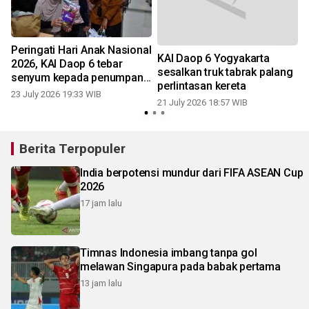
Peringati Hari Anak Nasional
KAI Daop 6 Yogyakarta
2026, KAI Daop 6 tebar
sesalkan truk tabrak palang
senyum kepada penumpang
perlintasan kereta
cilik di Stasiun Yogyakarta
23 July 2026 19:33 WIB
1
21 July 2026 18:57 WIB
Berita Terpopuler
India berpotensi mundur dari FIFA ASEAN Cup
2026
17 jam lalu
Timnas Indonesia imbang tanpa gol
melawan Singapura pada babak pertama
13 jam lalu