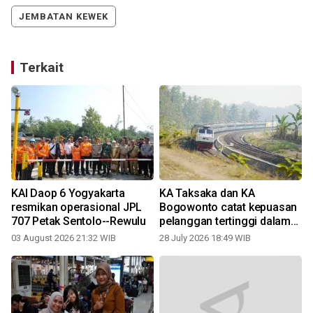
JEMBATAN KEWEK
Terkait
KAI Daop 6 Yogyakarta
KA Taksaka dan KA
resmikan operasional JPL
Bogowonto catat kepuasan
7
707 Petak Sentolo--Rewulu
pelanggan tertinggi dalam
CSI Semester 1 2026
03 August 2026 21:32 WIB
28 July 2026 18:49 WIB
1