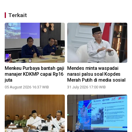
Terkait
Menkeu Purbaya bantah gaji
Mendes minta waspadai
manajer KDKMP capai Rp16
narasi palsu soal Kopdes
juta
Merah Putih di media sosial
05 August 2026 16:37 WIB
31 July 2026 17:00 WIB
2