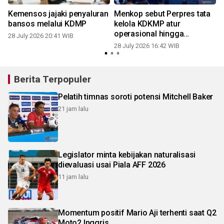
Kemensos jajaki penyaluran
Menkop sebut Perpres tata
bansos melalui KDMP
kelola KDKMP atur
operasional hingga
28 July 2026 20:41 WIB
pembiayaan
28 July 2026 16:42 WIB
2
Berita Terpopuler
Pelatih timnas soroti potensi Mitchell Baker
21 jam lalu
Legislator minta kebijakan naturalisasi
dievaluasi usai Piala AFF 2026
11 jam lalu
Momentum positif Mario Aji terhenti saat Q2
Moto2 Inggris