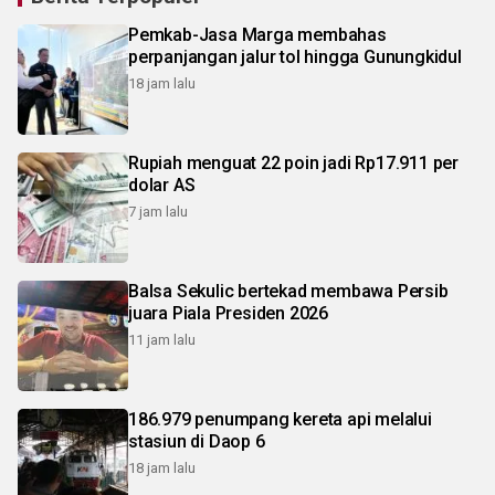
Pemkab-Jasa Marga membahas
perpanjangan jalur tol hingga Gunungkidul
18 jam lalu
Rupiah menguat 22 poin jadi Rp17.911 per
dolar AS
7 jam lalu
Balsa Sekulic bertekad membawa Persib
juara Piala Presiden 2026
11 jam lalu
186.979 penumpang kereta api melalui
stasiun di Daop 6
18 jam lalu