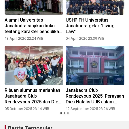
Alumni Universitas
USHP FH Universitas
Janabadra siapkan buku
Janabadra gelar "Living
tentang karakter pendidikan
Law"
berwawasan kebangsaan
13 April 2026 22:24 WIB
04 April 2026 23:39 WIB
Ribuan alumnus meriahkan
Janabadra Club
Janabadra Club
Rendezvous 2025: Perayaan
Rendezvous 2025 dan Dies
Dies Natalis UJB dalam
Natalis Ke-67 UJB
nuansa budaya dan inovasi
05 October 2025 23:14 WIB
12 September 2025 23:26 WIB
2
teknologi
Berita Terpopuler