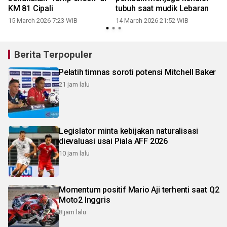
KM 81 Cipali
tubuh saat mudik Lebaran
15 March 2026 7:23 WIB
14 March 2026 21:52 WIB
Berita Terpopuler
Pelatih timnas soroti potensi Mitchell Baker
21 jam lalu
Legislator minta kebijakan naturalisasi
dievaluasi usai Piala AFF 2026
10 jam lalu
Momentum positif Mario Aji terhenti saat Q2
Moto2 Inggris
8 jam lalu