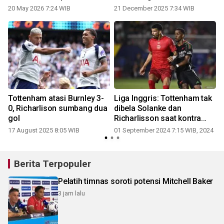
20 May 2026 7:24 WIB
21 December 2025 7:34 WIB
1
Tottenham atasi Burnley 3-
Liga Inggris: Tottenham tak
0, Richarlison sumbang dua
dibela Solanke dan
gol
Richarlisson saat kontra
Newcastle
17 August 2025 8:05 WIB
01 September 2024 7:15 WIB, 2024
Berita Terpopuler
Pelatih timnas soroti potensi Mitchell Baker
3 jam lalu