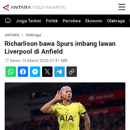
Jogja Terkini
Politik
Peristiwa
Ekonomi
Olahraga
ANTARA
Olahraga
Richarlison bawa Spurs imbang lawan
Liverpool di Anfield
Senin, 16 Maret 2026 07:41 WIB