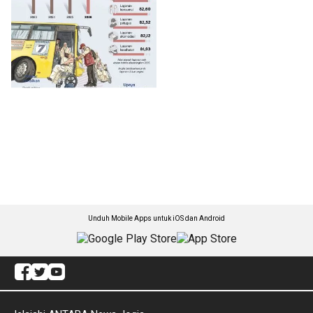
Unduh Mobile Apps untuk iOS dan Android