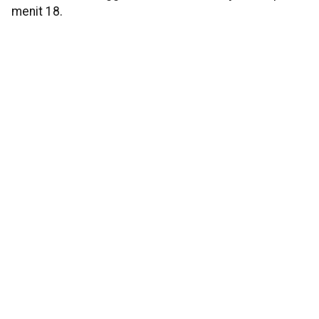
menit 18.