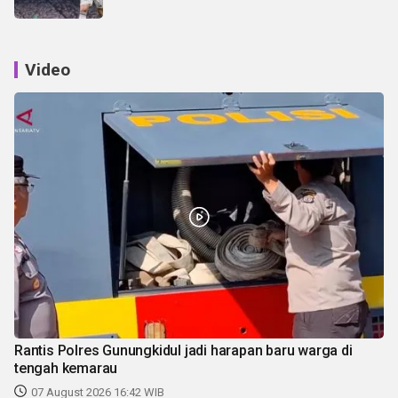
Video
Rantis Polres Gunungkidul jadi harapan baru warga di
tengah kemarau
07 August 2026 16:42 WIB