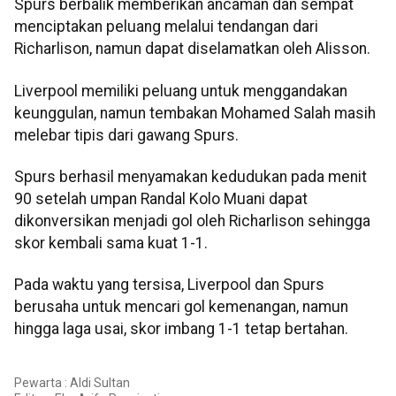
Spurs berbalik memberikan ancaman dan sempat
menciptakan peluang melalui tendangan dari
Richarlison, namun dapat diselamatkan oleh Alisson.
Liverpool memiliki peluang untuk menggandakan
keunggulan, namun tembakan Mohamed Salah masih
melebar tipis dari gawang Spurs.
Spurs berhasil menyamakan kedudukan pada menit
90 setelah umpan Randal Kolo Muani dapat
dikonversikan menjadi gol oleh Richarlison sehingga
skor kembali sama kuat 1-1.
Pada waktu yang tersisa, Liverpool dan Spurs
berusaha untuk mencari gol kemenangan, namun
hingga laga usai, skor imbang 1-1 tetap bertahan.
Pewarta : Aldi Sultan