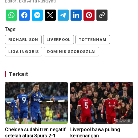
Editor :
Eka Arifa Rusqiyati
Tags:
RICHARLISON
LIVERPOOL
TOTTENHAM
LIGA INGGRIS
DOMINIK SZOBOSZLAI
Terkait
-
Chelsea sudahi tren negatif
Liverpool bawa pulang
setelah atasi Spurs 2-1
kemenangan