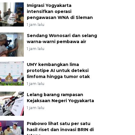
Imigrasi Yogyakarta
intensifkan operasi
pengawasan WNA di Sleman
1 jam lalu
Sendang Wonosari dan selang
warna-warni pembawa air
1 jam lalu
UMY kembangkan lima
prototipe AI untuk deteksi
limfoma hingga tumor otak
1 jam lalu
Lelang barang rampasan
Kejaksaan Negeri Yogyakarta
1 jam lalu
Prabowo lihat satu per satu
hasil riset dan inovasi BRIN di