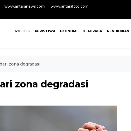
www.antaranews.com
www.antarafoto.com
POLITIK
PERISTIWA
EKONOMI
OLAHRAGA
PENDIDIKAN
ari zona degradasi
ari zona degradasi