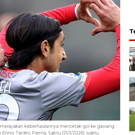
T
 merayakan keberhasilannya mencetak gol ke gawang
 Ennio Tardini, Parma, Sabtu (21/3/2026) waktu