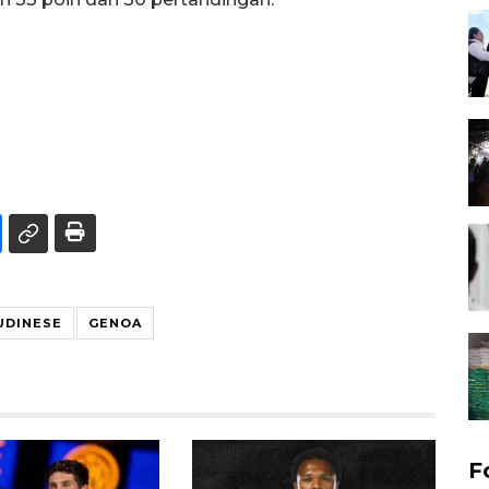
UDINESE
GENOA
F