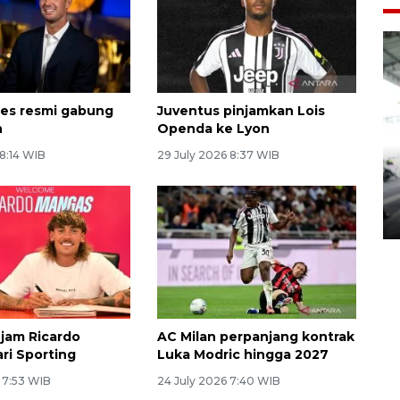
es resmi gabung
Juventus pinjamkan Lois
n
Openda ke Lyon
 8:14 WIB
29 July 2026 8:37 WIB
Yogyakarta Gamelan Festival
2026
03 August 2026 12:31 WIB
jam Ricardo
AC Milan perpanjang kontrak
ri Sporting
Luka Modric hingga 2027
 7:53 WIB
24 July 2026 7:40 WIB