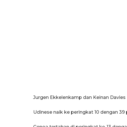
Jurgen Ekkelenkamp dan Keinan Davies
Udinese naik ke peringkat 10 dengan 39 
Genoa tertahan di peringkat ke-13 denga