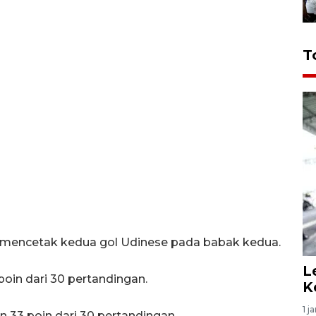
T
 mencetak kedua gol Udinese pada babak kedua.
L
poin dari 30 pertandingan.
K
1 j
n 33 poin dari 30 pertandingan.