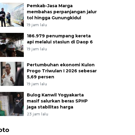
Pemkab-Jasa Marga
membahas perpanjangan jalur
tol hingga Gunungkidul
19 jam lalu
186.979 penumpang kereta
api melalui stasiun di Daop 6
19 jam lalu
Pertumbuhan ekonomi Kulon
Progo Triwulan I 2026 sebesar
5,69 persen
19 jam lalu
Bulog Kanwil Yogyakarta
masif salurkan beras SPHP
jaga stabilitas harga
23 jam lalu
oto