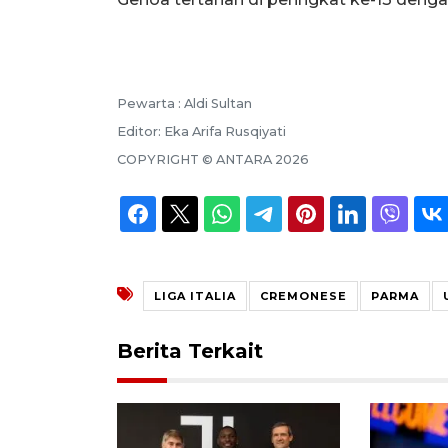
Pewarta :
Aldi Sultan
Editor:
Eka Arifa Rusqiyati
COPYRIGHT ©
ANTARA
2026
LIGA ITALIA
CREMONESE
PARMA
Berita Terkait