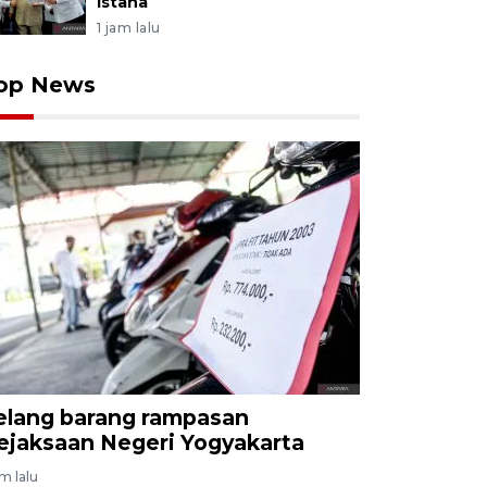
Istana
1 jam lalu
op News
elang barang rampasan
ejaksaan Negeri Yogyakarta
am lalu