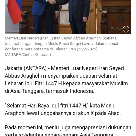
Menteri Luar Negeri (Menlu) Iran Seyed Abbas Araghchi (kanan)
berjabat tangan dengan Menlu Rusia Sergei Lavrov dalam sebuah
konferensi pers bersama di Teheran, Iran (25/2/2025).
(ANTARA/Xinhua/Shadati)
Jakarta (ANTARA) - Menteri Luar Negeri Iran Seyed
Abbas Araghchi menyampaikan ucapan selamat
Lebaran Idul Fitri 1447 H kepada masyarakat Muslim
di Asia Tenggara, termasuk Indonesia.
"Selamat Hari Raya Idul fitri 1447 H," kata Menlu
Araghchi lewat unggahannya di akun X pada Ahad.
Pada momen ini, menlu juga mengapresiasi dukungan
serta solidaritas negara-negara Asia Tenggara,