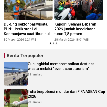
Dukung sektor pariwisata,
Kapolri: Selama Lebaran
PLN: Listrik stabil di
2026 jumlah kecelakaan
Karimunjawa saat libur Idul
turun 7,8 persen
Fitri 2026
30 March 2026 6:21 WIB
28 March 2026 18:01 WIB
Berita Terpopuler
Gunungkidul mempromosikan destinasi
wisata melalui "event sport tourism"
21 jam lalu
India berpotensi mundur dari FIFA ASEAN Cup
2026
23 jam lalu