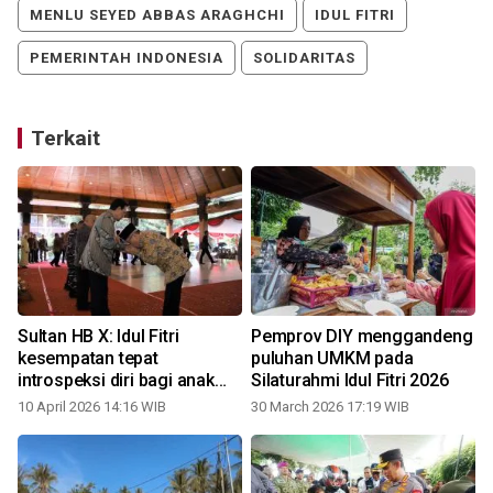
MENLU SEYED ABBAS ARAGHCHI
IDUL FITRI
PEMERINTAH INDONESIA
SOLIDARITAS
Terkait
Sultan HB X: Idul Fitri
Pemprov DIY menggandeng
kesempatan tepat
puluhan UMKM pada
introspeksi diri bagi anak
Silaturahmi Idul Fitri 2026
bangsa
10 April 2026 14:16 WIB
30 March 2026 17:19 WIB