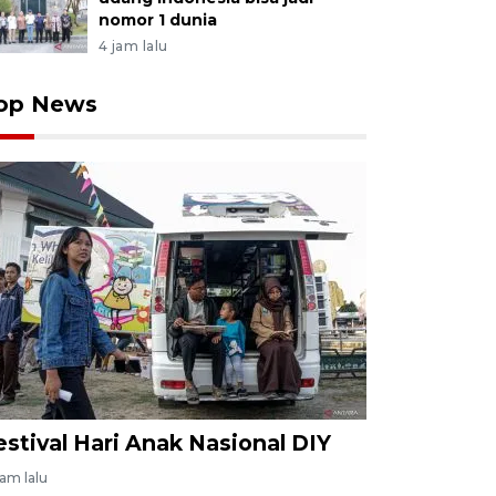
nomor 1 dunia
4 jam lalu
op News
estival Hari Anak Nasional DIY
jam lalu