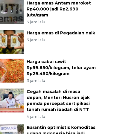
Harga emas Antam meroket
Rp40.000 jadi Rp2,690
juta/gram
3 jam lalu
Harga emas di Pegadaian naik
3 jam lalu
Harga cabai rawit
Rp59.650/kilogram, telur ayam
Rp29.450/kilogram
3 jam lalu
Cegah masalah di masa
depan, Menteri Nusron ajak
pemda percepat sertipikasi
tanah rumah ibadah di NTT
4 jam lalu
Barantin optimistis komoditas
udang Indonesia bisa jadi