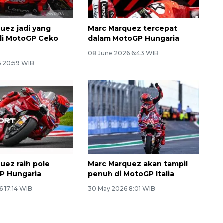
uez jadi yang
Marc Marquez tercepat
di MotoGP Ceko
dalam MotoGP Hungaria
08 June 2026 6:43 WIB
6 20:59 WIB
uez raih pole
Marc Marquez akan tampil
GP Hungaria
penuh di MotoGP Italia
6 17:14 WIB
30 May 2026 8:01 WIB