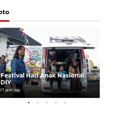
oto
Job Fair 
Festival Hari Anak Nasional
targetkan
DIY
kerja
17 jam lalu
06 August 20