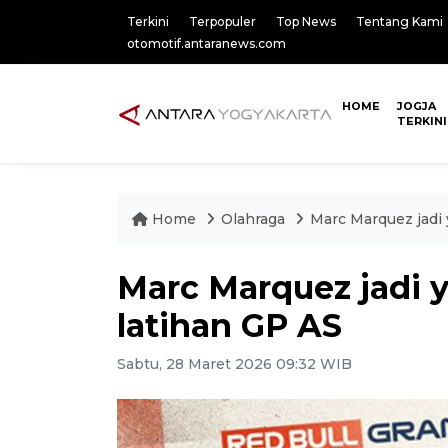
Terkini
Terpopuler
Top News
Tentang Kami
otomotif.antaranews.com
HOME
JOGJA
TERKINI
Home
Olahraga
Marc Marquez jadi 
Marc Marquez jadi 
latihan GP AS
Sabtu, 28 Maret 2026 09:32 WIB