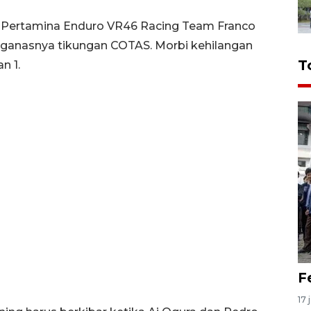
ap Pertamina Enduro VR46 Racing Team Franco
 ganasnya tikungan COTAS. Morbi kehilangan
T
n 1.
F
17 