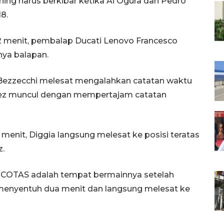
ing harus berkibar ketika Ai Ogura dan Pedro
8.
2 menit, pembalap Ducati Lenovo Francesco
ya balapan.
o Bezzecchi melesat mengalahkan catatan waktu
uez muncul dengan mempertajam catatan
h menit, Diggia langsung melesat ke posisi teratas
z.
 COTAS adalah tempat bermainnya setelah
menyentuh dua menit dan langsung melesat ke