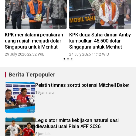
KPK mendalami penukaran
KPK duga Suhardiman Amby
uang rupiah menjadi dolar
kumpulkan 46.500 dolar
Singapura untuk Menhut
Singapura untuk Menhut
29 July 2026 22:32 WIB
24 July 2026 11:12 WIB
0
Berita Terpopuler
Pelatih timnas soroti potensi Mitchell Baker
19 jam lalu
Legislator minta kebijakan naturalisasi
dievaluasi usai Piala AFF 2026
8 jam lalu