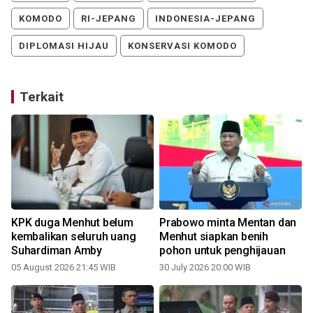
KOMODO
RI-JEPANG
INDONESIA-JEPANG
DIPLOMASI HIJAU
KONSERVASI KOMODO
Terkait
g
KPK duga Menhut belum
Prabowo minta Mentan dan
t
kembalikan seluruh uang
Menhut siapkan benih
Suhardiman Amby
pohon untuk penghijauan
05 August 2026 21:45 WIB
30 July 2026 20:00 WIB
0