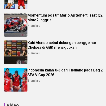
Momentum positif Mario Aji terhenti saat Q2
Moto2 Inggris
7 jam lalu
Xabi Alonso sebut dukungan penggemar
Chelsea di GBK menakjubkan
7 jam lalu
Indonesia kalah 0-3 dari Thailand pada Leg 2
SEA V Cup 2026
8 jam lalu
Video