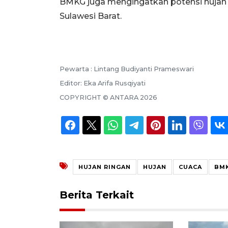
BMKG juga mengingatkan potensi hujan l
Sulawesi Barat.
Pewarta :
Lintang Budiyanti Prameswari
Editor:
Eka Arifa Rusqiyati
COPYRIGHT ©
ANTARA
2026
HUJAN RINGAN
HUJAN
CUACA
BM
Berita Terkait