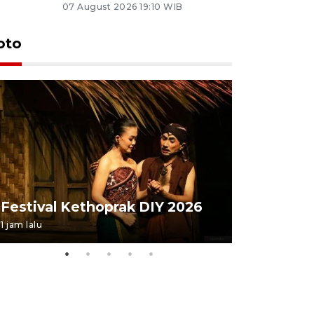
07 August 2026 19:10 WIB
oto
Festival 
Festival Kethoprak DIY 2026
DIY
1 jam lalu
23 jam lalu