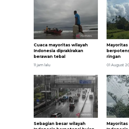
Cuaca mayoritas wilayah
Mayoritas
Indonesia diprakirakan
berpotens
berawan tebal
ringan
11 jam lalu
01 August 2
Sebagian besar wilayah
Mayoritas 