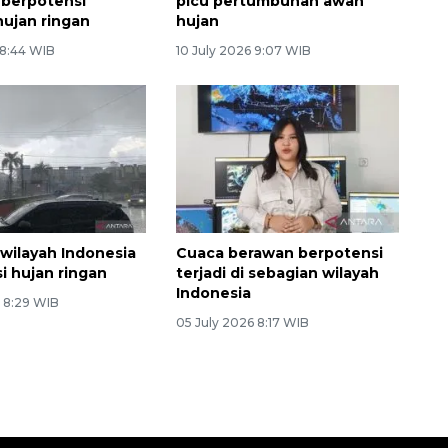
 berpotensi
picu pertumbuhan awan
ujan ringan
hujan
 8:44 WIB
10 July 2026 9:07 WIB
 wilayah Indonesia
Cuaca berawan berpotensi
i hujan ringan
terjadi di sebagian wilayah
Indonesia
6 8:29 WIB
05 July 2026 8:17 WIB