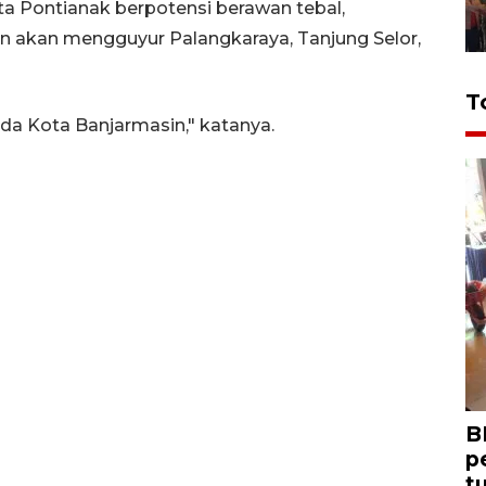
a Pontianak berpotensi berawan tebal,
an akan mengguyur Palangkaraya, Tanjung Selor,
T
da Kota Banjarmasin," katanya.
B
p
t