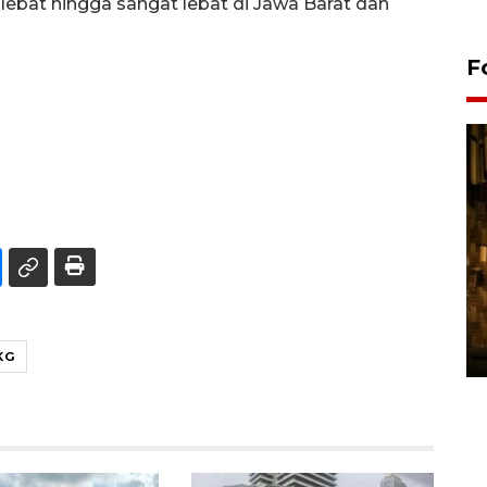
ebat hingga sangat lebat di Jawa Barat dan
F
Pasokan hortikultura
melimpah picu deflasi DIY
06 August 2026 11:37 WIB
KG