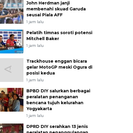
John Herdman janji
membenahi skuad Garuda
seusai Piala AFF
1 jam lalu
Pelatih timnas soroti potensi
Mitchell Baker
1 jam lalu
Trackhouse enggan bicara
gelar MotoGP meski Ogura di
posisi kedua
1 jam lalu
BPBD DIY salurkan berbagai
peralatan penanganan
bencana tujuh kelurahan
Yogyakarta
1 jam lalu
DPRD DIY serahkan 13 jenis
peralatan penanggulangan