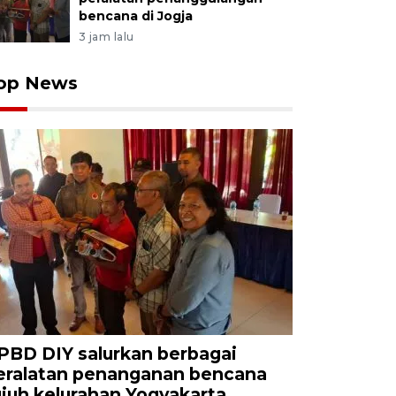
bencana di Jogja
3 jam lalu
op News
PBD DIY salurkan berbagai
eralatan penanganan bencana
ujuh kelurahan Yogyakarta