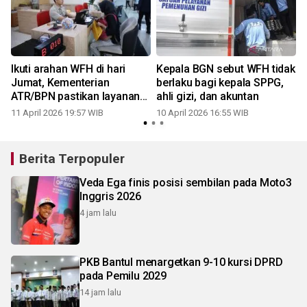
Ikuti arahan WFH di hari
Kepala BGN sebut WFH tidak
Jumat, Kementerian
berlaku bagi kepala SPPG,
ATR/BPN pastikan layanan
ahli gizi, dan akuntan
pertanahan tetap berjalan
11 April 2026 19:57 WIB
10 April 2026 16:55 WIB
0
optimal
Berita Terpopuler
Veda Ega finis posisi sembilan pada Moto3
Inggris 2026
4 jam lalu
PKB Bantul menargetkan 9-10 kursi DPRD
pada Pemilu 2029
14 jam lalu