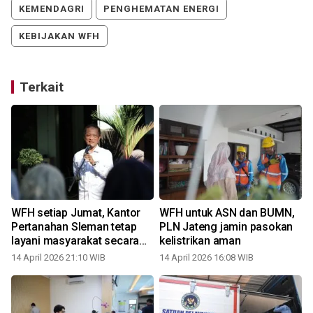
KEMENDAGRI
PENGHEMATAN ENERGI
KEBIJAKAN WFH
Terkait
WFH setiap Jumat, Kantor
WFH untuk ASN dan BUMN,
Pertanahan Sleman tetap
PLN Jateng jamin pasokan
layani masyarakat secara
kelistrikan aman
maksimal
14 April 2026 21:10 WIB
14 April 2026 16:08 WIB
1