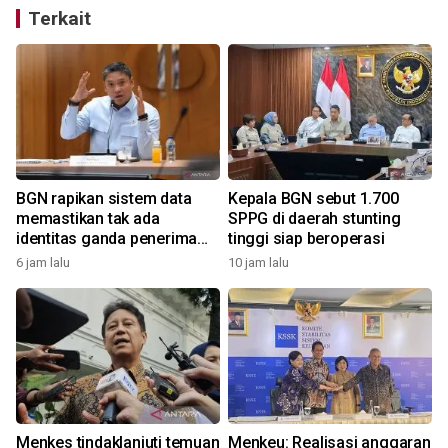
Terkait
n
BGN rapikan sistem data
Kepala BGN sebut 1.700
memastikan tak ada
SPPG di daerah stunting
identitas ganda penerima
tinggi siap beroperasi
MBG
6 jam lalu
10 jam lalu
Menkes tindaklanjuti temuan
Menkeu: Realisasi anggaran