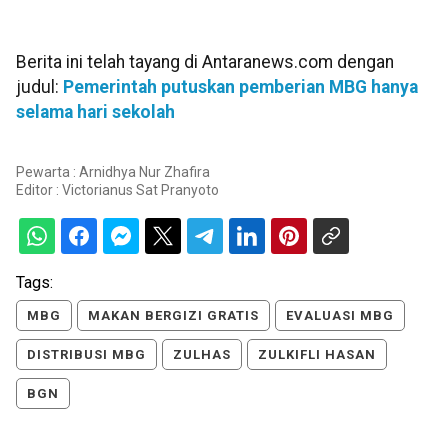
Berita ini telah tayang di Antaranews.com dengan
judul:
Pemerintah putuskan pemberian MBG hanya
selama hari sekolah
Pewarta : Arnidhya Nur Zhafira
Editor :
Victorianus Sat Pranyoto
Tags:
MBG
MAKAN BERGIZI GRATIS
EVALUASI MBG
DISTRIBUSI MBG
ZULHAS
ZULKIFLI HASAN
BGN