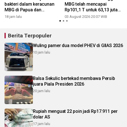
bakteri dalam keracunan
MBG telah mencapai
MBG di Papua dan
Rp101,1 T untuk 63,13 juta
Semarang
penerima
18 jam lalu
03 August 2026 20:07 WIB
Berita Terpopuler
Wuling pamer dua model PHEV di GIIAS 2026
10 jam lalu
Balsa Sekulic bertekad membawa Persib
juara Piala Presiden 2026
20 jam lalu
Rupiah menguat 22 poin jadi Rp17.911 per
dolar AS
17 jam lalu