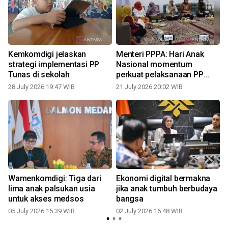
Kemkomdigi jelaskan
Menteri PPPA: Hari Anak
strategi implementasi PP
Nasional momentum
Tunas di sekolah
perkuat pelaksanaan PP
Tunas
28 July 2026 19:47 WIB
21 July 2026 20:02 WIB
0
Wamenkomdigi: Tiga dari
Ekonomi digital bermakna
lima anak palsukan usia
jika anak tumbuh berbudaya
untuk akses medsos
bangsa
05 July 2026 15:39 WIB
02 July 2026 16:48 WIB