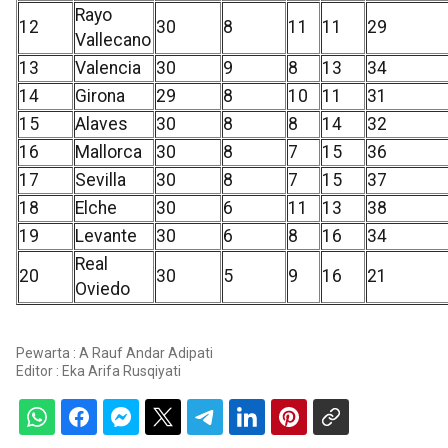
Rayo
12
30
8
11
11
29
Vallecano
13
Valencia
30
9
8
13
34
14
Girona
29
8
10
11
31
15
Alaves
30
8
8
14
32
16
Mallorca
30
8
7
15
36
17
Sevilla
30
8
7
15
37
18
Elche
30
6
11
13
38
19
Levante
30
6
8
16
34
Real
20
30
5
9
16
21
Oviedo
Pewarta : A Rauf Andar Adipati
Editor :
Eka Arifa Rusqiyati