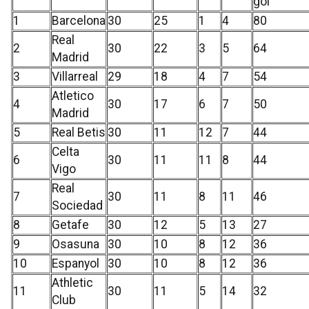
gol
1
Barcelona
30
25
1
4
80
Real
2
30
22
3
5
64
Madrid
3
Villarreal
29
18
4
7
54
Atletico
4
30
17
6
7
50
Madrid
5
Real Betis
30
11
12
7
44
Celta
6
30
11
11
8
44
Vigo
Real
7
30
11
8
11
46
Sociedad
8
Getafe
30
12
5
13
27
9
Osasuna
30
10
8
12
36
10
Espanyol
30
10
8
12
36
Athletic
11
30
11
5
14
32
Club