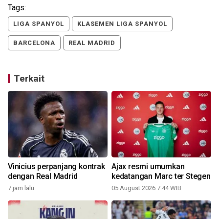
Tags:
LIGA SPANYOL
KLASEMEN LIGA SPANYOL
BARCELONA
REAL MADRID
Terkait
g
Vinicius perpanjang kontrak
Ajax resmi umumkan
dengan Real Madrid
kedatangan Marc ter Stegen
7 jam lalu
05 August 2026 7:44 WIB
1