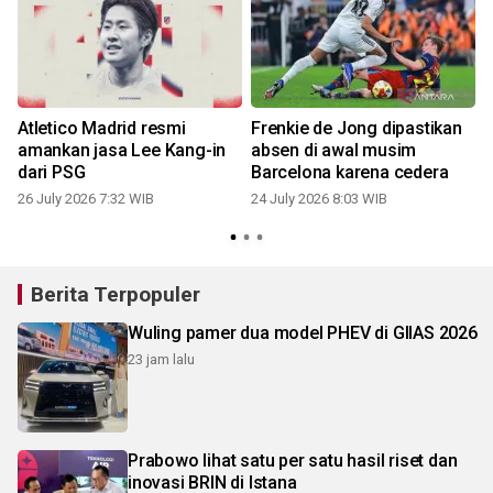
Atletico Madrid resmi
Frenkie de Jong dipastikan
amankan jasa Lee Kang-in
absen di awal musim
dari PSG
Barcelona karena cedera
26 July 2026 7:32 WIB
24 July 2026 8:03 WIB
1
Berita Terpopuler
Wuling pamer dua model PHEV di GIIAS 2026
23 jam lalu
Prabowo lihat satu per satu hasil riset dan
inovasi BRIN di Istana