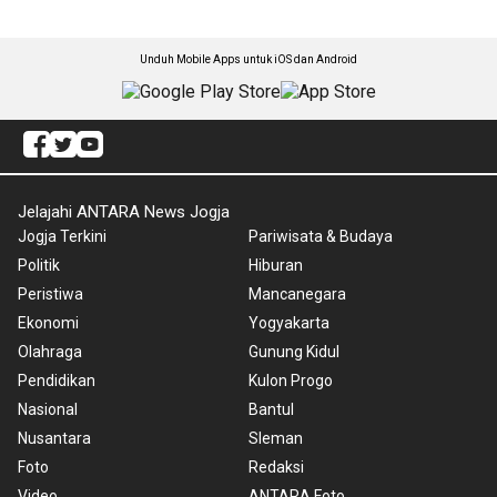
Unduh Mobile Apps untuk iOS dan Android
Jelajahi ANTARA News Jogja
Jogja Terkini
Pariwisata & Budaya
Politik
Hiburan
Peristiwa
Mancanegara
Ekonomi
Yogyakarta
Olahraga
Gunung Kidul
Pendidikan
Kulon Progo
Nasional
Bantul
Nusantara
Sleman
Foto
Redaksi
Video
ANTARA Foto