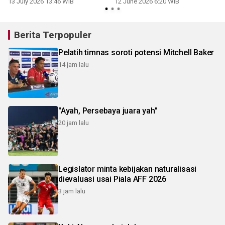
13 July 2026 13:46 WIB
12 June 2026 6:20 WIB
1
Berita Terpopuler
Pelatih timnas soroti potensi Mitchell Baker
14 jam lalu
"Ayah, Persebaya juara yah"
20 jam lalu
Legislator minta kebijakan naturalisasi
dievaluasi usai Piala AFF 2026
3 jam lalu