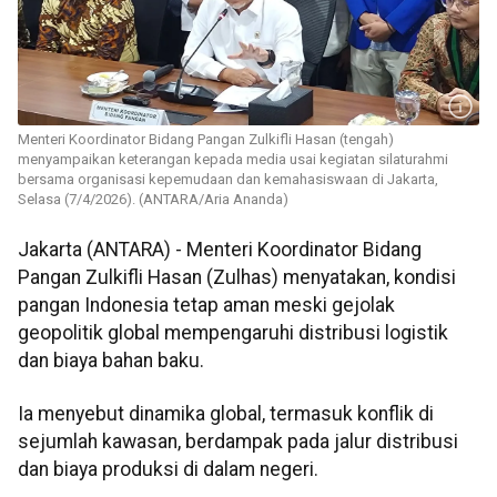
Menteri Koordinator Bidang Pangan Zulkifli Hasan (tengah)
menyampaikan keterangan kepada media usai kegiatan silaturahmi
bersama organisasi kepemudaan dan kemahasiswaan di Jakarta,
Selasa (7/4/2026). (ANTARA/Aria Ananda)
Jakarta (ANTARA) - Menteri Koordinator Bidang
Pangan Zulkifli Hasan (Zulhas) menyatakan, kondisi
pangan Indonesia tetap aman meski gejolak
geopolitik global mempengaruhi distribusi logistik
dan biaya bahan baku.
Ia menyebut dinamika global, termasuk konflik di
sejumlah kawasan, berdampak pada jalur distribusi
dan biaya produksi di dalam negeri.