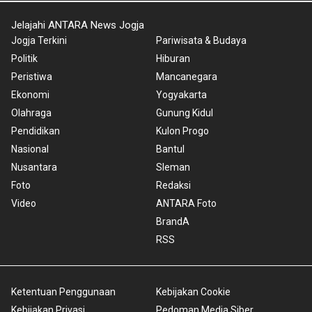
Jelajahi ANTARA News Jogja
Jogja Terkini
Pariwisata & Budaya
Politik
Hiburan
Peristiwa
Mancanegara
Ekonomi
Yogyakarta
Olahraga
Gunung Kidul
Pendidikan
Kulon Progo
Nasional
Bantul
Nusantara
Sleman
Foto
Redaksi
Video
ANTARA Foto
BrandA
RSS
Ketentuan Penggunaan
Kebijakan Cookie
Kebijakan Privasi
Pedoman Media Siber