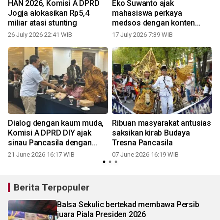
HAN 2026, Komisi A DPRD
Eko Suwanto ajak
Jogja alokasikan Rp5,4
mahasiswa perkaya
miliar atasi stunting
medsos dengan konten
budaya
26 July 2026 22:41 WIB
17 July 2026 7:39 WIB
Dialog dengan kaum muda,
Ribuan masyarakat antusias
Komisi A DPRD DIY ajak
saksikan kirab Budaya
sinau Pancasila dengan
Tresna Pancasila
gembira
21 June 2026 16:17 WIB
07 June 2026 16:19 WIB
Berita Terpopuler
Balsa Sekulic bertekad membawa Persib
juara Piala Presiden 2026