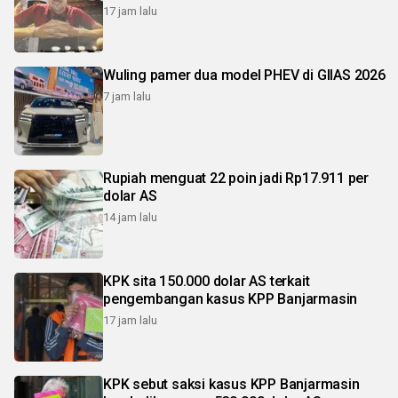
17 jam lalu
Wuling pamer dua model PHEV di GIIAS 2026
7 jam lalu
Rupiah menguat 22 poin jadi Rp17.911 per
dolar AS
14 jam lalu
KPK sita 150.000 dolar AS terkait
pengembangan kasus KPP Banjarmasin
17 jam lalu
KPK sebut saksi kasus KPP Banjarmasin