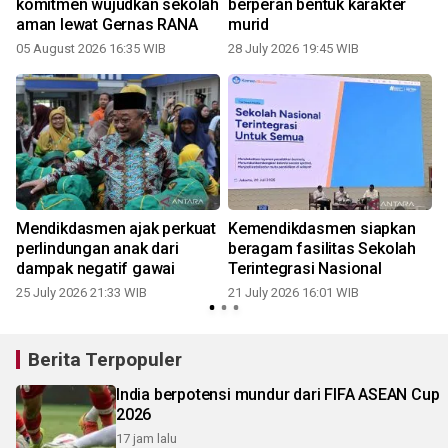
komitmen wujudkan sekolah
berperan bentuk karakter
aman lewat Gernas RANA
murid
05 August 2026 16:35 WIB
28 July 2026 19:45 WIB
2
Mendikdasmen ajak perkuat
Kemendikdasmen siapkan
perlindungan anak dari
beragam fasilitas Sekolah
dampak negatif gawai
Terintegrasi Nasional
25 July 2026 21:33 WIB
21 July 2026 16:01 WIB
1
Berita Terpopuler
India berpotensi mundur dari FIFA ASEAN Cup
2026
17 jam lalu