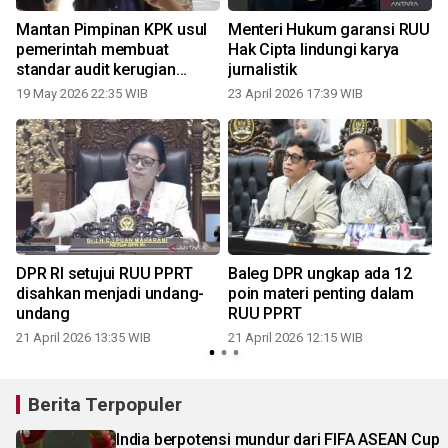
Mantan Pimpinan KPK usul
Menteri Hukum garansi RUU
pemerintah membuat
Hak Cipta lindungi karya
standar audit kerugian
jurnalistik
negara
19 May 2026 22:35 WIB
23 April 2026 17:39 WIB
2
DPR RI setujui RUU PPRT
Baleg DPR ungkap ada 12
disahkan menjadi undang-
poin materi penting dalam
undang
RUU PPRT
21 April 2026 13:35 WIB
21 April 2026 12:15 WIB
1
Berita Terpopuler
India berpotensi mundur dari FIFA ASEAN Cup