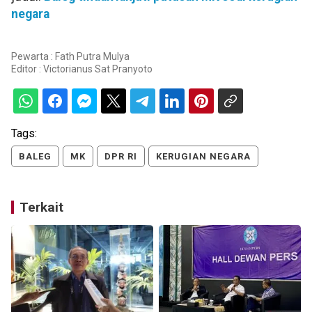
negara
Pewarta : Fath Putra Mulya
Editor :
Victorianus Sat Pranyoto
Tags:
BALEG
MK
DPR RI
KERUGIAN NEGARA
Terkait