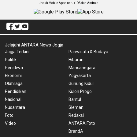
Unduh Mobile Apps untuk iOS dan Android
Jelajahi ANTARA News Jogja
Jogja Terkini
Pariwisata & Budaya
Politik
Hiburan
Peristiwa
Mancanegara
Ekonomi
Yogyakarta
Olahraga
Gunung Kidul
Pendidikan
Kulon Progo
Nasional
Bantul
Nusantara
Sleman
Foto
Redaksi
Video
ANTARA Foto
BrandA