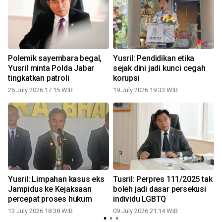
Polemik sayembara begal,
Yusril: Pendidikan etika
Yusril minta Polda Jabar
sejak dini jadi kunci cegah
tingkatkan patroli
korupsi
26 July 2026 17:15 WIB
19 July 2026 19:33 WIB
0
Yusril: Limpahan kasus eks
Tusril: Perpres 111/2025 tak
Jampidus ke Kejaksaan
boleh jadi dasar persekusi
percepat proses hukum
individu LGBTQ
13 July 2026 18:38 WIB
09 July 2026 21:14 WIB