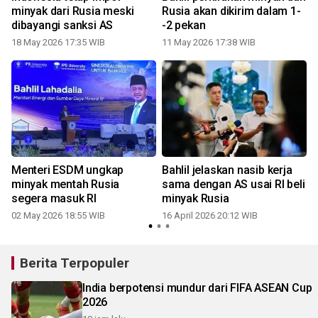
minyak dari Rusia meski
Rusia akan dikirim dalam 1-
dibayangi sanksi AS
-2 pekan
18 May 2026 17:35 WIB
11 May 2026 17:38 WIB
0
Menteri ESDM ungkap
Bahlil jelaskan nasib kerja
minyak mentah Rusia
sama dengan AS usai RI beli
segera masuk RI
minyak Rusia
02 May 2026 18:55 WIB
16 April 2026 20:12 WIB
Berita Terpopuler
India berpotensi mundur dari FIFA ASEAN Cup
2026