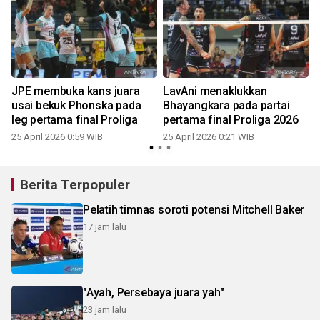
JPE membuka kans juara
LavAni menaklukkan
usai bekuk Phonska pada
Bhayangkara pada partai
leg pertama final Proliga
pertama final Proliga 2026
2
25 April 2026 0:59 WIB
25 April 2026 0:21 WIB
Berita Terpopuler
Pelatih timnas soroti potensi Mitchell Baker
17 jam lalu
"Ayah, Persebaya juara yah"
23 jam lalu