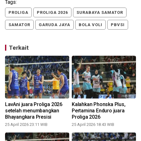
Tags:
PROLIGA
PROLIGA 2026
SURABAYA SAMATOR
SAMATOR
GARUDA JAYA
BOLA VOLI
PBVSI
Terkait
LavAni juara Proliga 2026
Kalahkan Phonska Plus,
setelah menumbangkan
Pertamina Enduro juara
Bhayangkara Presisi
Proliga 2026
25 April 2026 23:11 WIB
25 April 2026 18:43 WIB
2