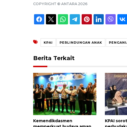
COPYRIGHT ©
ANTARA
2026
KPAI
PERLINDUNGAN ANAK
PENGANI
Berita Terkait
Kemendikdasmen
KPAI soro
memperkuat budaya aman
perbudak