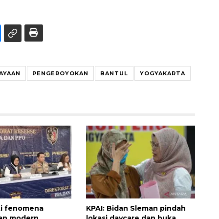
AYAAN
PENGEROYOKAN
BANTUL
YOGYAKARTA
ti fenomena
KPAI: Bidan Sleman pindah
an modern
lokasi daycare dan buka