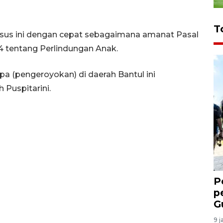
T
asus ini dengan cepat sebagaimana amanat Pasal
 tentang Perlindungan Anak.
pa (pengeroyokan) di daerah Bantul ini
 Puspitarini.
P
p
G
9 j