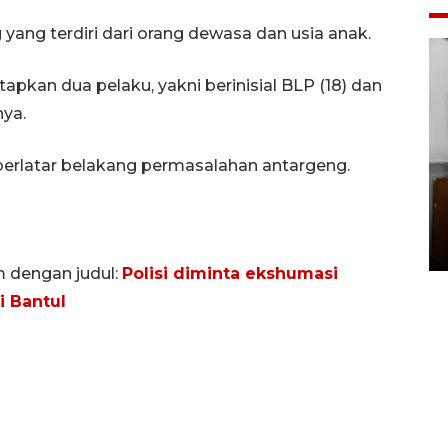
yang terdiri dari orang dewasa dan usia anak.
tapkan dua pelaku, yakni berinisial BLP (18) dan
ya.
berlatar belakang permasalahan antargeng.
Pemakaman maestro seni
rupa Nasirun
01 August 2026 21:48 WIB
m dengan judul:
Polisi diminta ekshumasi
 Bantul