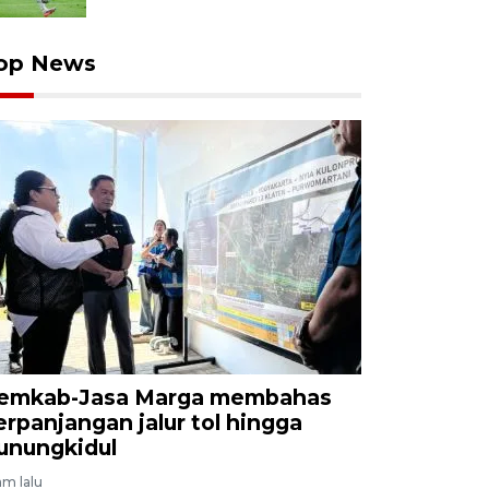
op News
emkab-Jasa Marga membahas
erpanjangan jalur tol hingga
unungkidul
am lalu