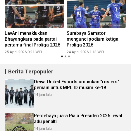
LavAni menaklukkan
Surabaya Samator
Bhayangkara pada partai
mengunci podium ketiga
pertama final Proliga 2026
Proliga 2026
2
25 April 2026 0:21 WIB
24 April 2026 1:13 WIB
Berita Terpopuler
Dewa United Esports umumkan "rosters"
pemain untuk MPL ID musim ke-18
14 jam lalu
Persebaya juara Piala Presiden 2026 lewat
adu penalti
14 jam lalu