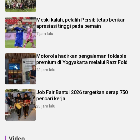
Meski kalah, pelatih Persib tetap berikan
apresiasi tinggi pada pemain
7 jam lalu
Motorola hadirkan pengalaman foldable
premium di Yogyakarta melalui Razr Fold
23 jam lalu
Job Fair Bantul 2026 targetkan serap 750
pencari kerja
23 jam lalu
Video