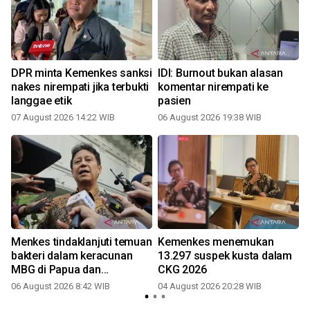
DPR minta Kemenkes sanksi
IDI: Burnout bukan alasan
nakes nirempati jika terbukti
komentar nirempati ke
langgae etik
pasien
07 August 2026 14:22 WIB
06 August 2026 19:38 WIB
Menkes tindaklanjuti temuan
Kemenkes menemukan
i
bakteri dalam keracunan
13.297 suspek kusta dalam
MBG di Papua dan
CKG 2026
Semarang
06 August 2026 8:42 WIB
04 August 2026 20:28 WIB