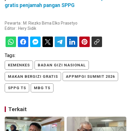
gratis penjamah pangan SPPG
Pewarta : M. Riezko Bima Elko Prasetyo
Editor :
Hery Sidik
Tags:
KEMENKES
BADAN GIZI NASIONAL
MAKAN BERGIZI GRATIS
APPMPGI SUMMIT 2026
SPPG TS
MBG TS
Terkait