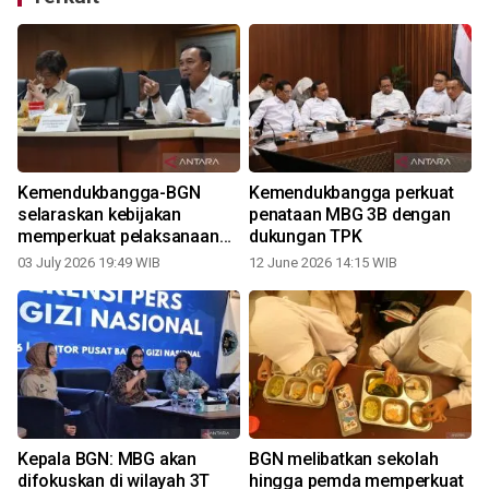
Kemendukbangga-BGN
Kemendukbangga perkuat
selaraskan kebijakan
penataan MBG 3B dengan
memperkuat pelaksanaan
dukungan TPK
MBG 3B
03 July 2026 19:49 WIB
12 June 2026 14:15 WIB
n
Kepala BGN: MBG akan
BGN melibatkan sekolah
difokuskan di wilayah 3T
hingga pemda memperkuat