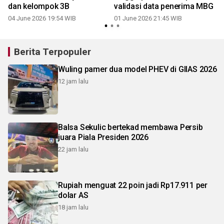
dan kelompok 3B
validasi data penerima MBG
04 June 2026 19:54 WIB
01 June 2026 21:45 WIB
Berita Terpopuler
Wuling pamer dua model PHEV di GIIAS 2026
12 jam lalu
Balsa Sekulic bertekad membawa Persib
juara Piala Presiden 2026
22 jam lalu
Rupiah menguat 22 poin jadi Rp17.911 per
dolar AS
18 jam lalu