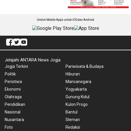
Unduh Mobile Apps untuk iOS dan Android
Jelajahi ANTARA News Jogja
Jogja Terkini
Pariwisata & Budaya
Politik
Hiburan
Peristiwa
Mancanegara
Ekonomi
Yogyakarta
Olahraga
Gunung Kidul
Pendidikan
Kulon Progo
Nasional
Bantul
Nusantara
Sleman
Foto
Redaksi