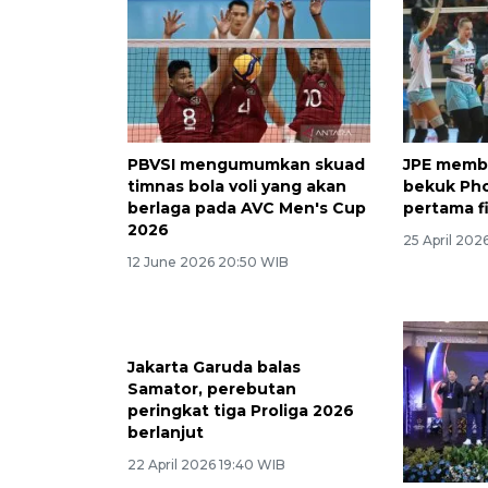
PBVSI mengumumkan skuad
JPE membu
timnas bola voli yang akan
bekuk Pho
berlaga pada AVC Men's Cup
pertama fi
2026
25 April 202
12 June 2026 20:50 WIB
Jakarta Garuda balas
Samator, perebutan
peringkat tiga Proliga 2026
berlanjut
22 April 2026 19:40 WIB