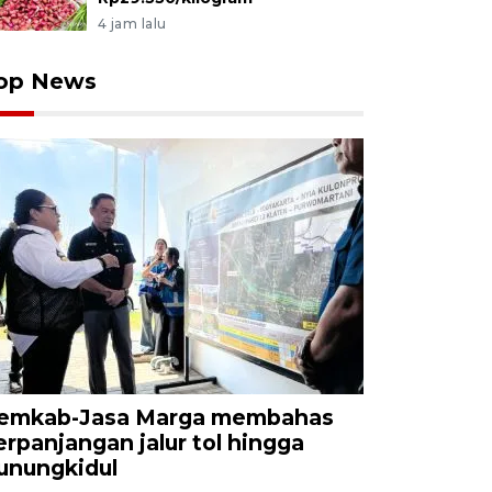
4 jam lalu
op News
emkab-Jasa Marga membahas
erpanjangan jalur tol hingga
unungkidul