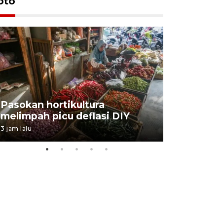
oto
BPJS Kes
Pasokan hortikultura
perkuat s
melimpah picu deflasi DIY
ANTARA B
3 jam lalu
03 August 202