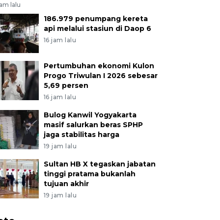
jam lalu
186.979 penumpang kereta
api melalui stasiun di Daop 6
16 jam lalu
Pertumbuhan ekonomi Kulon
Progo Triwulan I 2026 sebesar
5,69 persen
16 jam lalu
Bulog Kanwil Yogyakarta
masif salurkan beras SPHP
jaga stabilitas harga
19 jam lalu
Sultan HB X tegaskan jabatan
tinggi pratama bukanlah
tujuan akhir
19 jam lalu