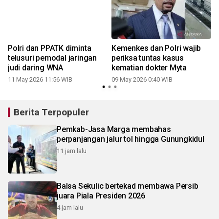
f
Polri dan PPATK diminta
Kemenkes dan Polri wajib
n
telusuri pemodal jaringan
periksa tuntas kasus
judi daring WNA
kematian dokter Myta
11 May 2026 11:56 WIB
09 May 2026 0:40 WIB
0
Berita Terpopuler
Pemkab-Jasa Marga membahas
perpanjangan jalur tol hingga Gunungkidul
11 jam lalu
Balsa Sekulic bertekad membawa Persib
juara Piala Presiden 2026
4 jam lalu