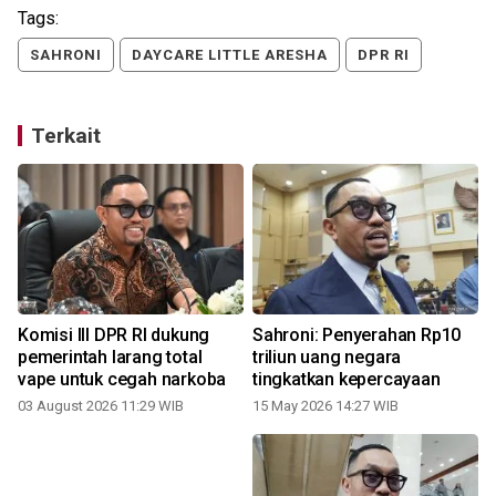
Tags:
SAHRONI
DAYCARE LITTLE ARESHA
DPR RI
Terkait
Komisi III DPR RI dukung
Sahroni: Penyerahan Rp10
pemerintah larang total
triliun uang negara
vape untuk cegah narkoba
tingkatkan kepercayaan
03 August 2026 11:29 WIB
15 May 2026 14:27 WIB