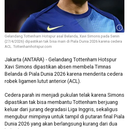
Gelandang Tottenham Hotspur asal Belanda, Xavi Simons pada Senin
(27/4/2026) dipastikan tak bisa main di Piala Dunia 2026 karena cedera
ACL. Tottenhamhotspur.com
Jakarta (ANTARA) - Gelandang Tottenham Hotspur
Xavi Simons dipastikan absen membela Timnas
Belanda di Piala Dunia 2026 karena menderita cedera
robek ligamen lutut anterior (ACL).
Cedera parah ini menjadi pukulan telak karena Simons
dipastikan tak bisa membantu Tottenham berjuang
keluar dari jurang degradasi Liga Inggris, sekaligus
mengubur mimpinya untuk tampil di putaran final Piala
Dunia 2026 yang akan berlangsung kurang dari dua