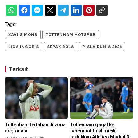
Tags:
XAVI SIMONS
TOTTENHAM HOTSPUR
LIGA INGGRIS
SEPAK BOLA
PIALA DUNIA 2026
Terkait
Tottenham tertahan di zona
Tottenham gagal ke
degradasi
perempat final meski
taklukkan Atletico Madrid 3-