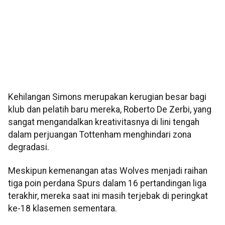
​Kehilangan Simons merupakan kerugian besar bagi
klub dan pelatih baru mereka, Roberto De Zerbi, yang
sangat mengandalkan kreativitasnya di lini tengah
dalam perjuangan Tottenham menghindari zona
degradasi.
Meskipun kemenangan atas Wolves menjadi raihan
tiga poin perdana Spurs dalam 16 pertandingan liga
terakhir, mereka saat ini masih terjebak di peringkat
ke-18 klasemen sementara.