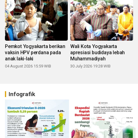
Pemkot Yogyakarta berikan
Wali Kota Yogyakarta
vaksin HPV perdana pada
apresiasi budidaya lebah
anak laki-laki
Muhammadiyah
04 August 2026 15:59 WIB
30 July 2026 19:28 WIB
Infografik