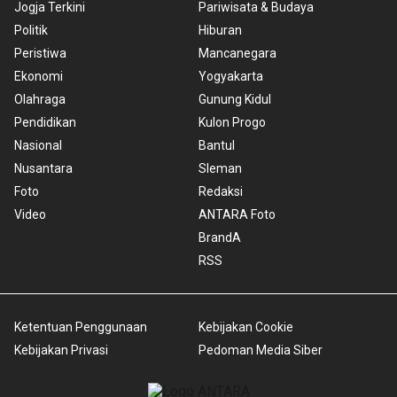
Jogja Terkini
Pariwisata & Budaya
Politik
Hiburan
Peristiwa
Mancanegara
Ekonomi
Yogyakarta
Olahraga
Gunung Kidul
Pendidikan
Kulon Progo
Nasional
Bantul
Nusantara
Sleman
Foto
Redaksi
Video
ANTARA Foto
BrandA
RSS
Ketentuan Penggunaan
Kebijakan Cookie
Kebijakan Privasi
Pedoman Media Siber