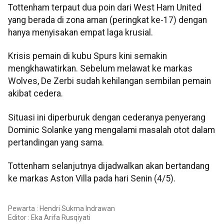
Tottenham terpaut dua poin dari West Ham United
yang berada di zona aman (peringkat ke-17) dengan
hanya menyisakan empat laga krusial.
​Krisis pemain di kubu Spurs kini semakin
mengkhawatirkan. Sebelum melawat ke markas
Wolves, De Zerbi sudah kehilangan sembilan pemain
akibat cedera.
Situasi ini diperburuk dengan cederanya penyerang
Dominic Solanke yang mengalami masalah otot dalam
pertandingan yang sama.
Tottenham selanjutnya dijadwalkan akan bertandang
ke markas Aston Villa pada hari Senin (4/5).
Pewarta : Hendri Sukma Indrawan
Editor :
Eka Arifa Rusqiyati