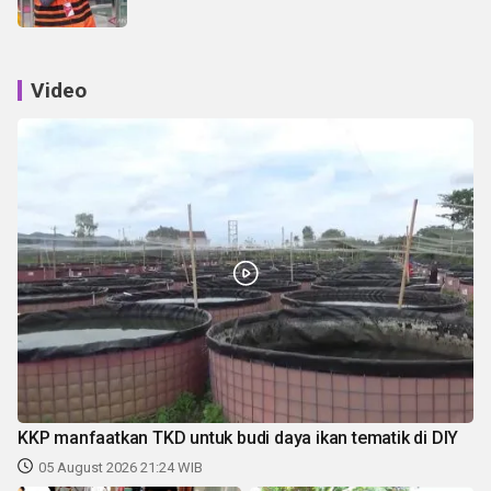
Video
KKP manfaatkan TKD untuk budi daya ikan tematik di DIY
05 August 2026 21:24 WIB