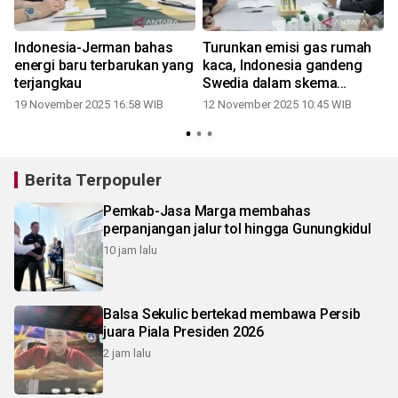
Indonesia-Jerman bahas
Turunkan emisi gas rumah
energi baru terbarukan yang
kaca, Indonesia gandeng
terjangkau
Swedia dalam skema
ekonomi karbon
19 November 2025 16:58 WIB
12 November 2025 10:45 WIB
Berita Terpopuler
Pemkab-Jasa Marga membahas
perpanjangan jalur tol hingga Gunungkidul
10 jam lalu
Balsa Sekulic bertekad membawa Persib
juara Piala Presiden 2026
2 jam lalu