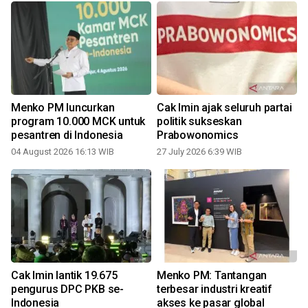
Menko PM luncurkan
Cak Imin ajak seluruh partai
program 10.000 MCK untuk
politik sukseskan
pesantren di Indonesia
Prabowonomics
04 August 2026 16:13 WIB
27 July 2026 6:39 WIB
Cak Imin lantik 19.675
Menko PM: Tantangan
pengurus DPC PKB se-
terbesar industri kreatif
Indonesia
akses ke pasar global