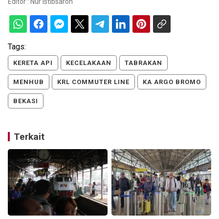
Editor :
Nur Istibsaroh
Tags:
KERETA API
KECELAKAAN
TABRAKAN
MENHUB
KRL COMMUTER LINE
KA ARGO BROMO
BEKASI
Terkait