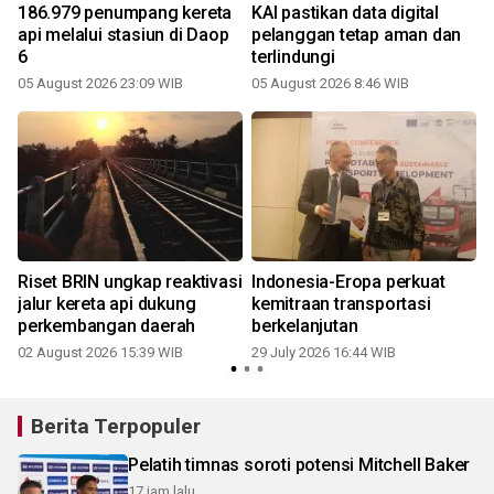
186.979 penumpang kereta
KAI pastikan data digital
api melalui stasiun di Daop
pelanggan tetap aman dan
6
terlindungi
05 August 2026 23:09 WIB
05 August 2026 8:46 WIB
2
Riset BRIN ungkap reaktivasi
Indonesia-Eropa perkuat
jalur kereta api dukung
kemitraan transportasi
perkembangan daerah
berkelanjutan
02 August 2026 15:39 WIB
29 July 2026 16:44 WIB
1
Berita Terpopuler
Pelatih timnas soroti potensi Mitchell Baker
17 jam lalu