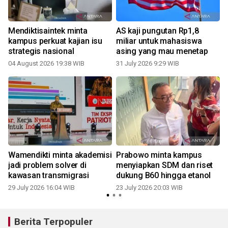
Mendiktisaintek minta
AS kaji pungutan Rp1,8
kampus perkuat kajian isu
miliar untuk mahasiswa
n
strategis nasional
asing yang mau menetap
04 August 2026 19:38 WIB
31 July 2026 9:29 WIB
1
Wamendikti minta akademisi
Prabowo minta kampus
jadi problem solver di
menyiapkan SDM dan riset
kawasan transmigrasi
dukung B60 hingga etanol
29 July 2026 16:04 WIB
23 July 2026 20:03 WIB
1
Berita Terpopuler