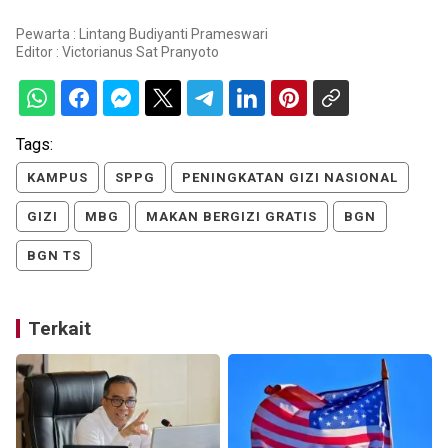
Pewarta : Lintang Budiyanti Prameswari
Editor :
Victorianus Sat Pranyoto
Tags:
KAMPUS
SPPG
PENINGKATAN GIZI NASIONAL
GIZI
MBG
MAKAN BERGIZI GRATIS
BGN
BGN TS
Terkait