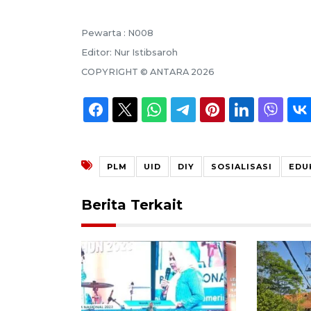
Pewarta :
N008
Editor:
Nur Istibsaroh
COPYRIGHT ©
ANTARA
2026
PLM
UID
DIY
SOSIALISASI
EDU
Berita Terkait