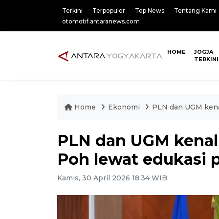
Terkini
Terpopuler
Top News
Tentang Kami
otomotif.antaranews.com
HOME
JOGJA
TERKINI
Home
Ekonomi
PLN dan UGM kena
PLN dan UGM kenal
Poh lewat edukasi 
Kamis, 30 April 2026 18:34 WIB