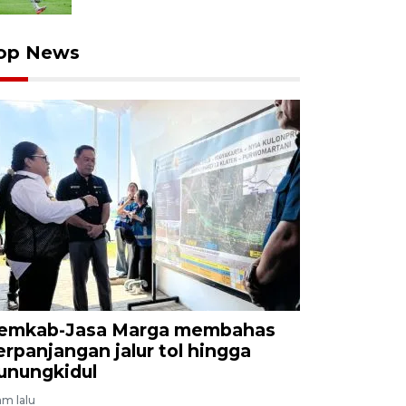
op News
emkab-Jasa Marga membahas
erpanjangan jalur tol hingga
unungkidul
am lalu