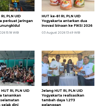
 RI, PLN UID
HUT ke-81 RI, PLN UID
a perkuat jaringan
Yogyakarta antarkan dua
 Gunungkidul
inovasi binaan ke FIKSI 2026
026 15:18 WIB
03 August 2026 13:49 WIB
HUT RI, PLN UID
Jelang HUT RI, PLN UID
ta tanamkan
Yogyakarta realisasikan
eselamatan
tambah daya 1.273
n sejak dini
pelanggan