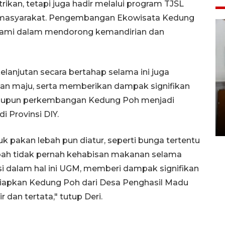
rikan, tetapi juga hadir melalui program TJSL
 masyarakat. Pengembangan Ekowisata Kedung
 kami dalam mendorong kemandirian dan
njutan secara bertahap selama ini juga
dan maju, serta memberikan dampak signifikan
Pemakaman maestro seni
aupun perkembangan Kedung Poh menjadi
rupa Nasirun
 Provinsi DIY.
01 August 2026 21:48 WIB
pakan lebah pun diatur, seperti bunga tertentu
ebah tidak pernah kehabisan makanan selama
si dalam hal ini UGM, memberi dampak signifikan
iapkan Kedung Poh dari Desa Penghasil Madu
 dan tertata," tutup Deri.