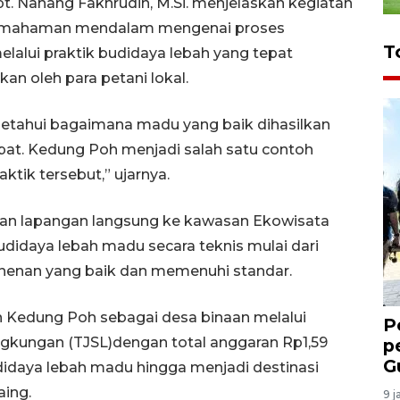
apt. Nanang Fakhrudin, M.Si. menjelaskan kegiatan
 pemahaman mendalam mengenai proses
T
lalui praktik budidaya lebah yang tepat
an oleh para petani lokal.
getahui bagaimana madu yang baik dihasilkan
epat. Kedung Poh menjadi salah satu contoh
ktik tersebut,” ujarnya.
gan lapangan langsung ke kawasan Ekowisata
idaya lebah madu secara teknis mulai dari
anenan yang baik dan memenuhi standar.
 Kedung Poh sebagai desa binaan melalui
P
gkungan (TJSL)dengan total anggaran Rp1,59
p
G
idaya lebah madu hingga menjadi destinasi
aing.
9 j