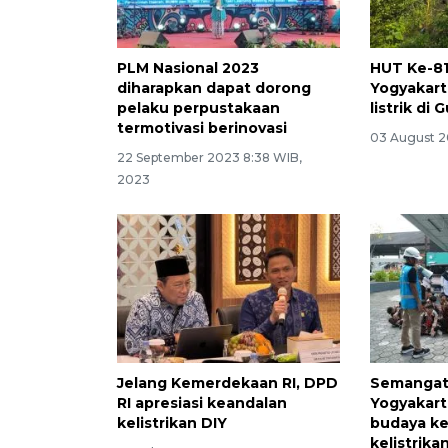
PLM Nasional 2023
HUT Ke-81
diharapkan dapat dorong
Yogyakart
pelaku perpustakaan
listrik di
termotivasi berinovasi
03 August 2
22 September 2023 8:38 WIB,
2023
Jelang Kemerdekaan RI, DPD
Semangat 
RI apresiasi keandalan
Yogyakar
kelistrikan DIY
budaya k
kelistrika