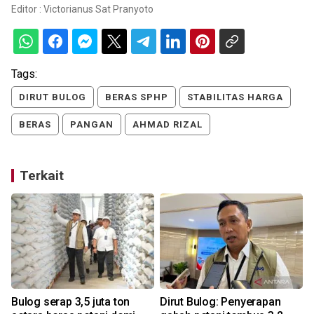
Editor :
Victorianus Sat Pranyoto
Tags:
DIRUT BULOG
BERAS SPHP
STABILITAS HARGA
BERAS
PANGAN
AHMAD RIZAL
Terkait
Bulog serap 3,5 juta ton
Dirut Bulog: Penyerapan