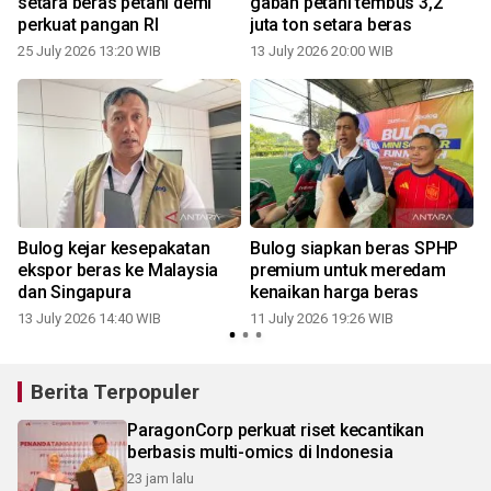
setara beras petani demi
gabah petani tembus 3,2
perkuat pangan RI
juta ton setara beras
25 July 2026 13:20 WIB
13 July 2026 20:00 WIB
Bulog kejar kesepakatan
Bulog siapkan beras SPHP
ekspor beras ke Malaysia
premium untuk meredam
dan Singapura
kenaikan harga beras
13 July 2026 14:40 WIB
11 July 2026 19:26 WIB
Berita Terpopuler
ParagonCorp perkuat riset kecantikan
berbasis multi-omics di Indonesia
23 jam lalu