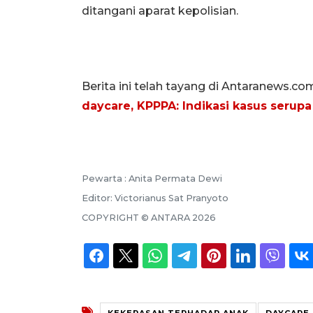
ditangani aparat kepolisian.
Berita ini telah tayang di Antaranews.co
daycare, KPPPA: Indikasi kasus serup
Pewarta :
Anita Permata Dewi
Editor:
Victorianus Sat Pranyoto
COPYRIGHT ©
ANTARA
2026
KEKERASAN TERHADAP ANAK
DAYCARE