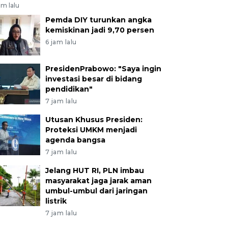
am lalu
Pemda DIY turunkan angka
kemiskinan jadi 9,70 persen
6 jam lalu
PresidenPrabowo: "Saya ingin
investasi besar di bidang
pendidikan"
7 jam lalu
Utusan Khusus Presiden:
Proteksi UMKM menjadi
agenda bangsa
7 jam lalu
Jelang HUT RI, PLN imbau
masyarakat jaga jarak aman
umbul-umbul dari jaringan
listrik
7 jam lalu