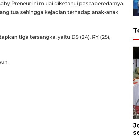
by Preneur ini mulai diketahui pascaberedarnya
ang tua sehingga kejadian terhadap anak-anak
T
pkan tiga tersangka, yaitu DS (24), RY (25),
suh.
J
s