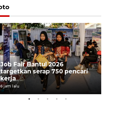
oto
Job Fair Bantul 2026
targetkan serap 750 pencari
Lelang b
kerja
Kejaksaa
6 jam lalu
11 jam lalu