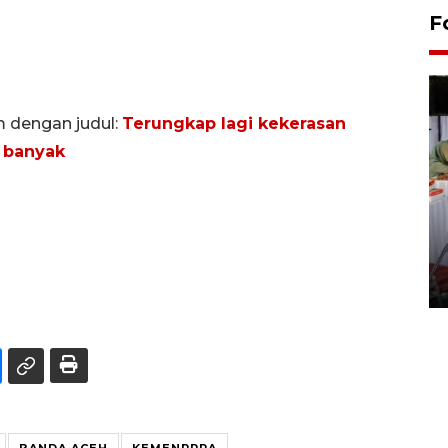
F
m dengan judul:
Terungkap lagi kekerasan
a banyak
Pameran seni rupa karya
seniman neurodivergen
03 August 2026 13:03 WIB
BANDA ACEH
KEMENPPPA