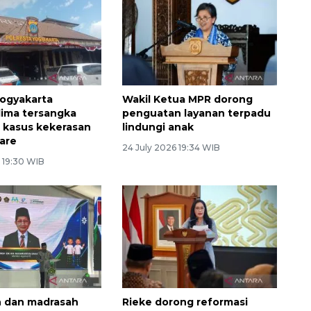
Yogyakarta
Wakil Ketua MPR dorong
lima tersangka
penguatan layanan terpadu
 kasus kekerasan
lindungi anak
are
24 July 2026 19:34 WIB
 19:30 WIB
n dan madrasah
Rieke dorong reformasi