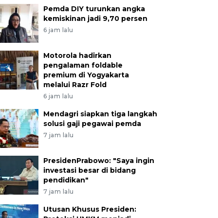
Pemda DIY turunkan angka
kemiskinan jadi 9,70 persen
6 jam lalu
Motorola hadirkan
pengalaman foldable
premium di Yogyakarta
melalui Razr Fold
6 jam lalu
Mendagri siapkan tiga langkah
solusi gaji pegawai pemda
7 jam lalu
PresidenPrabowo: "Saya ingin
investasi besar di bidang
pendidikan"
7 jam lalu
Utusan Khusus Presiden: