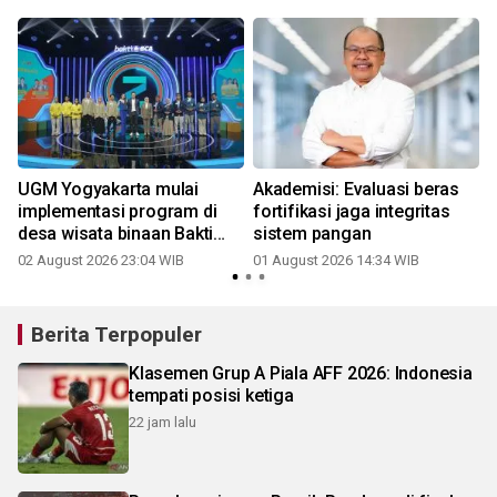
UGM Yogyakarta mulai
Akademisi: Evaluasi beras
implementasi program di
fortifikasi jaga integritas
desa wisata binaan Bakti
sistem pangan
BCA
02 August 2026 23:04 WIB
01 August 2026 14:34 WIB
2
Berita Terpopuler
Klasemen Grup A Piala AFF 2026: Indonesia
tempati posisi ketiga
22 jam lalu