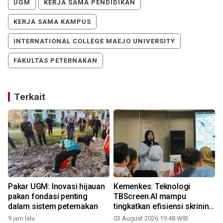
UGM
KERJA SAMA PENDIDIKAN
KERJA SAMA KAMPUS
INTERNATIONAL COLLEGE MAEJO UNIVERSITY
FAKULTAS PETERNAKAN
Terkait
Pakar UGM: Inovasi hijauan
Kemenkes: Teknologi
pakan fondasi penting
TBScreen.AI mampu
dalam sistem peternakan
tingkatkan efisiensi skrining
TB
9 jam lalu
03 August 2026 19:48 WIB
2