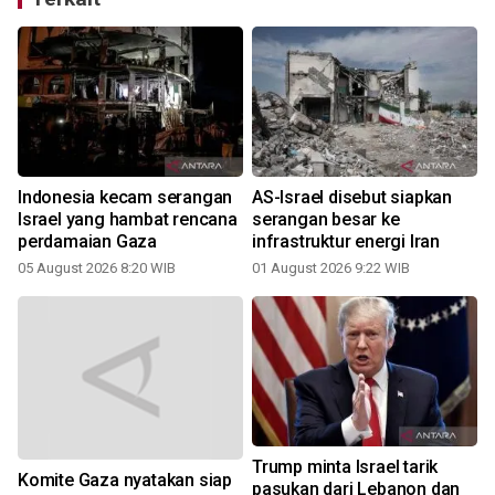
Indonesia kecam serangan
AS-Israel disebut siapkan
n
Israel yang hambat rencana
serangan besar ke
perdamaian Gaza
infrastruktur energi Iran
05 August 2026 8:20 WIB
01 August 2026 9:22 WIB
1
Trump minta Israel tarik
Komite Gaza nyatakan siap
pasukan dari Lebanon dan