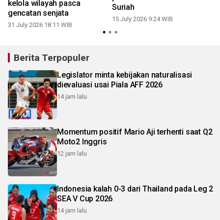
kelola wilayah pasca
Suriah
0
gencatan senjata
15 July 2026 9:24 WIB
31 July 2026 18:11 WIB
Berita Terpopuler
Legislator minta kebijakan naturalisasi
dievaluasi usai Piala AFF 2026
14 jam lalu
Momentum positif Mario Aji terhenti saat Q2
Moto2 Inggris
12 jam lalu
Indonesia kalah 0-3 dari Thailand pada Leg 2
SEA V Cup 2026
14 jam lalu