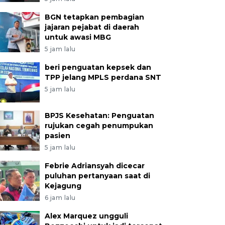
BGN tetapkan pembagian
jajaran pejabat di daerah
untuk awasi MBG
5 jam lalu
beri penguatan kepsek dan
TPP jelang MPLS perdana SNT
5 jam lalu
BPJS Kesehatan: Penguatan
rujukan cegah penumpukan
pasien
5 jam lalu
Febrie Adriansyah dicecar
puluhan pertanyaan saat di
Kejagung
6 jam lalu
Alex Marquez ungguli