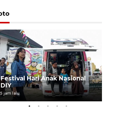
oto
Job Fair 
Festival Hari Anak Nasional
targetkan
DIY
kerja
5 jam lalu
06 August 20