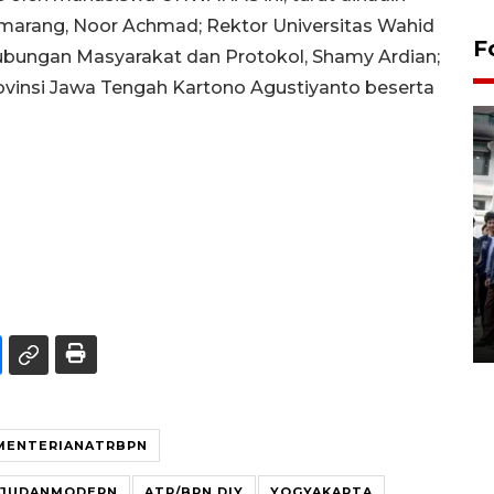
rang, Noor Achmad; Rektor Universitas Wahid
F
ubungan Masyarakat dan Protokol, Shamy Ardian;
rovinsi Jawa Tengah Kartono Agustiyanto beserta
BPJS Kesehatan Yogyakarta
perkuat sinergi dengan
ANTARA Biro DIY
03 August 2026 17:24 WIB
MENTERIANATRBPN
JUDANMODERN
ATR/BPN DIY
YOGYAKARTA