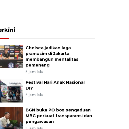
erkini
Chelsea jadikan laga
pramusim di Jakarta
membangun mentalitas
pemenang
5 jam lalu
Festival Hari Anak Nasional
DIY
5 jam lalu
BGN buka PO box pengaduan
MBG perkuat transparansi dan
pengawasan
5 jam lalu