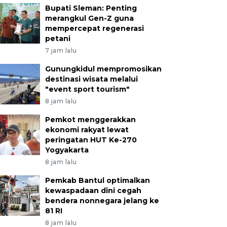
Bupati Sleman: Penting
merangkul Gen-Z guna
mempercepat regenerasi
petani
7 jam lalu
Gunungkidul mempromosikan
destinasi wisata melalui
"event sport tourism"
8 jam lalu
Pemkot menggerakkan
ekonomi rakyat lewat
peringatan HUT Ke-270
Yogyakarta
8 jam lalu
Pemkab Bantul optimalkan
kewaspadaan dini cegah
bendera nonnegara jelang ke
81 RI
8 jam lalu