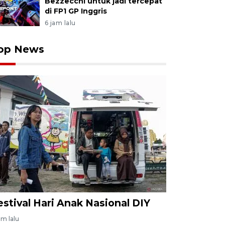
Bezzecchi untuk jadi tercepat
di FP1 GP Inggris
6 jam lalu
op News
estival Hari Anak Nasional DIY
am lalu