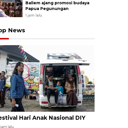
Baliem ajang promosi budaya
Papua Pegunungan
1 jam lalu
op News
estival Hari Anak Nasional DIY
jam lalu