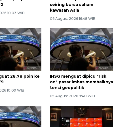
52
seiring bursa saham
kawasan Asia
026 10:03 WIB
06 August 2026 16:48 WIB
uat 28,78 poin ke
IHSG menguat dipicu "risk
79
on" pasar imbas membaiknya
tensi geopolitik
026 10:09 WIB
05 August 2026 9:40 WIB