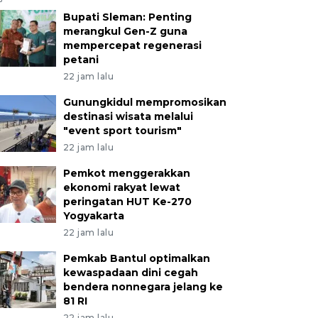
Bupati Sleman: Penting
merangkul Gen-Z guna
mempercepat regenerasi
petani
22 jam lalu
Gunungkidul mempromosikan
destinasi wisata melalui
"event sport tourism"
22 jam lalu
Pemkot menggerakkan
ekonomi rakyat lewat
peringatan HUT Ke-270
Yogyakarta
22 jam lalu
Pemkab Bantul optimalkan
kewaspadaan dini cegah
bendera nonnegara jelang ke
81 RI
22 jam lalu