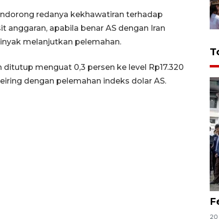
endorong redanya kekhawatiran terhadap
it anggaran, apabila benar AS dengan Iran
inyak melanjutkan pelemahan.
T
iah ditutup menguat 0,3 persen ke level Rp17.320
 seiring dengan pelemahan indeks dolar AS.
F
20 