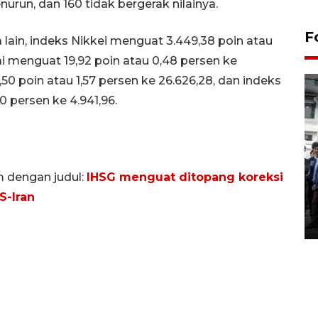
run, dan 160 tidak bergerak nilainya.
F
a lain, indeks Nikkei menguat 3.449,38 poin atau
ai menguat 19,92 poin atau 0,48 persen ke
0 poin atau 1,57 persen ke 26.626,28, dan indeks
0 persen ke 4.941,96.
BPJS Kesehatan Yogyakarta
m dengan judul:
IHSG menguat ditopang koreksi
perkuat sinergi dengan
S-Iran
ANTARA Biro DIY
03 August 2026 17:24 WIB