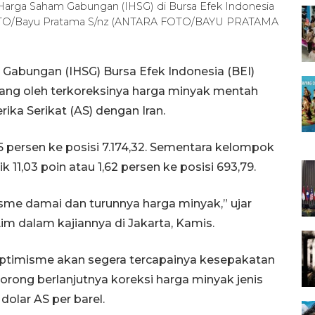
 Harga Saham Gabungan (IHSG) di Bursa Efek Indonesia
RA FOTO/Bayu Pratama S/nz (ANTARA FOTO/BAYU PRATAMA
Gabungan (IHSG) Bursa Efek Indonesia (BEI)
ang oleh terkoreksinya harga minyak mentah
ka Serikat (AS) dengan Iran.
15 persen ke posisi 7.174,32. Sementara kelompok
11,03 poin atau 1,62 persen ke posisi 693,79.
sme damai dan turunnya harga minyak,” ujar
im dalam kajiannya di Jakarta, Kamis.
ptimisme akan segera tercapainya kesepakatan
orong berlanjutnya koreksi harga minyak jenis
dolar AS per barel.