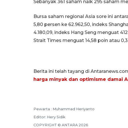
Sebanyak 361 saham naik 295 saham menu
Bursa saham regional Asia sore ini antar
5,80 persen ke 62.962,50, indeks Shangh
4.180,09, indeks Hang Seng menguat 412,5
Strait Times menguat 14,58 poin atau 0,3
Berita ini telah tayang di Antaranews.co
harga minyak dan optimisme damai A
Pewarta :
Muhammad Heriyanto
Editor:
Hery Sidik
COPYRIGHT ©
ANTARA
2026