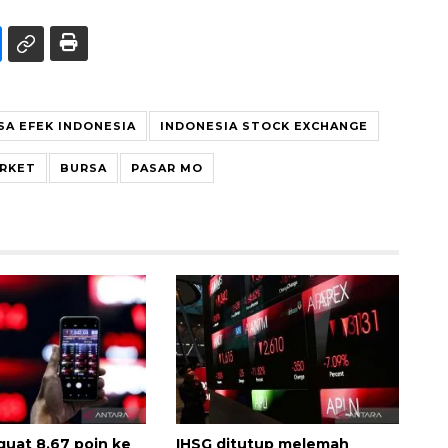
SA EFEK INDONESIA
INDONESIA STOCK EXCHANGE
RKET
BURSA
PASAR MO
uat 8,67 poin ke
IHSG ditutup melemah