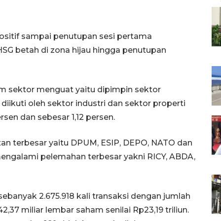
positif sampai penutupan sesi pertama
SG betah di zona hijau hingga penutupan
am sektor menguat yaitu dipimpin sektor
iikuti oleh sektor industri dan sektor properti
rsen dan sebesar 1,12 persen.
n terbesar yaitu DPUM, ESIP, DEPO, NATO dan
ngalami pelemahan terbesar yakni RICY, ABDA,
ebanyak 2.675.918 kali transaksi dengan jumlah
7 miliar lembar saham senilai Rp23,19 triliun.