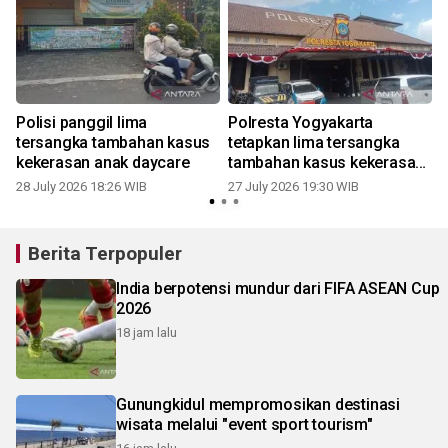
Polisi panggil lima
Polresta Yogyakarta
tersangka tambahan kasus
tetapkan lima tersangka
kekerasan anak daycare
tambahan kasus kekerasan
anak daycare
28 July 2026 18:26 WIB
27 July 2026 19:30 WIB
Berita Terpopuler
India berpotensi mundur dari FIFA ASEAN Cup
2026
18 jam lalu
Gunungkidul mempromosikan destinasi
wisata melalui "event sport tourism"