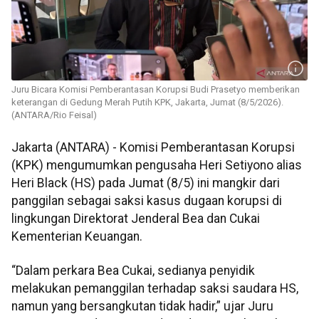
Juru Bicara Komisi Pemberantasan Korupsi Budi Prasetyo memberikan
keterangan di Gedung Merah Putih KPK, Jakarta, Jumat (8/5/2026).
(ANTARA/Rio Feisal)
Jakarta (ANTARA) - Komisi Pemberantasan Korupsi
(KPK) mengumumkan pengusaha Heri Setiyono alias
Heri Black (HS) pada Jumat (8/5) ini mangkir dari
panggilan sebagai saksi kasus dugaan korupsi di
lingkungan Direktorat Jenderal Bea dan Cukai
Kementerian Keuangan.
“Dalam perkara Bea Cukai, sedianya penyidik
melakukan pemanggilan terhadap saksi saudara HS,
namun yang bersangkutan tidak hadir,” ujar Juru