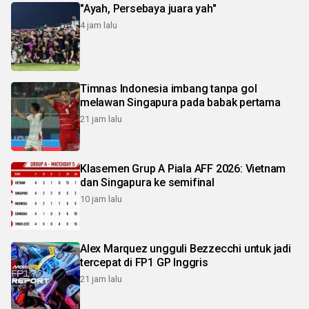
"Ayah, Persebaya juara yah"
4 jam lalu
Timnas Indonesia imbang tanpa gol
melawan Singapura pada babak pertama
21 jam lalu
Klasemen Grup A Piala AFF 2026: Vietnam
dan Singapura ke semifinal
10 jam lalu
Alex Marquez ungguli Bezzecchi untuk jadi
tercepat di FP1 GP Inggris
21 jam lalu