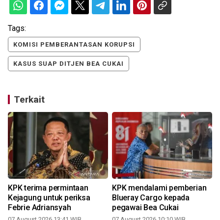
Tags:
KOMISI PEMBERANTASAN KORUPSI
KASUS SUAP DITJEN BEA CUKAI
Terkait
KPK terima permintaan
KPK mendalami pemberian
s
Kejagung untuk periksa
Blueray Cargo kepada
Febrie Adriansyah
pegawai Bea Cukai
07 August 2026 13:41 WIB
07 August 2026 10:10 WIB