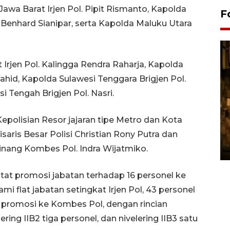
Jawa Barat Irjen Pol. Pipit Rismanto, Kapolda
F
y Benhard Sianipar, serta Kapolda Maluku Utara
Irjen Pol. Kalingga Rendra Raharja, Kapolda
Wahid, Kapolda Sulawesi Tenggara Brigjen Pol.
 Tengah Brigjen Pol. Nasri.
polisian Resor jajaran tipe Metro dan Kota
Pasokan hortikultura
melimpah picu deflasi DIY
aris Besar Polisi Christian Rony Putra dan
06 August 2026 11:37 WIB
inang Kombes Pol. Indra Wijatmiko.
tat promosi jabatan terhadap 16 personel ke
mi flat jabatan setingkat Irjen Pol, 43 personel
el promosi ke Kombes Pol, dengan rincian
lering IIB2 tiga personel, dan nivelering IIB3 satu