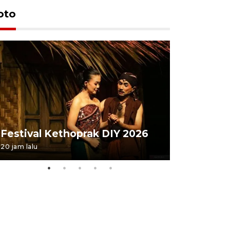
oto
Festival 
Festival Kethoprak DIY 2026
DIY
20 jam lalu
07 August 202