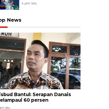
4 jam lalu
op News
isbud Bantul: Serapan Danais
elampaui 60 persen
jam lalu