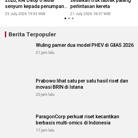
2026, KAI Daop 6 tebar
sesalkan truk tabrak palang
senyum kepada penumpang
perlintasan kereta
cilik di Stasiun Yogyakarta
23 July 2026 19:33 WIB
1
21 July 2026 18:57 WIB
Berita Terpopuler
Wuling pamer dua model PHEV di GIIAS 2026
21 jam lalu
Prabowo lihat satu per satu hasil riset dan
inovasi BRIN di Istana
20 jam lalu
ParagonCorp perkuat riset kecantikan
berbasis multi-omics di Indonesia
17 jam lalu