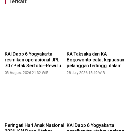
Terkait
KAI Daop 6 Yogyakarta
KA Taksaka dan KA
resmikan operasional JPL
Bogowonto catat kepuasan
7
707 Petak Sentolo--Rewulu
pelanggan tertinggi dalam
CSI Semester 1 2026
03 August 2026 21:32 WIB
28 July 2026 18:49 WIB
1
Peringati Hari Anak Nasional
KAI Daop 6 Yogyakarta