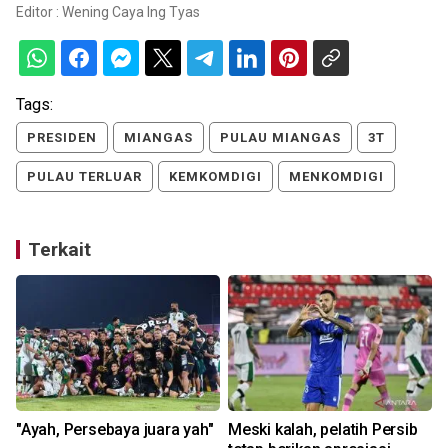
Editor :
Wening Caya Ing Tyas
Tags:
PRESIDEN
MIANGAS
PULAU MIANGAS
3T
PULAU TERLUAR
KEMKOMDIGI
MENKOMDIGI
Terkait
"Ayah, Persebaya juara yah"
Meski kalah, pelatih Persib